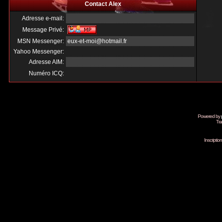
Contact Alex
Adresse e-mail:
Message Privé:
MSN Messenger:
eux-et-moi@hotmail.fr
Yahoo Messenger:
Adresse AIM:
Numéro ICQ:
Powered by
Tra
Inscripti