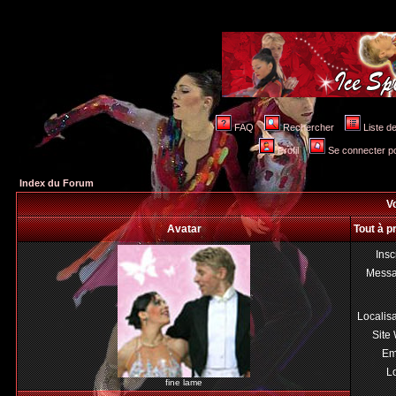
FAQ
Rechercher
Liste 
Profil
Se connecter po
Index du Forum
Vo
Avatar
Tout à p
Insc
Mess
Localis
Site
Em
Lo
fine lame