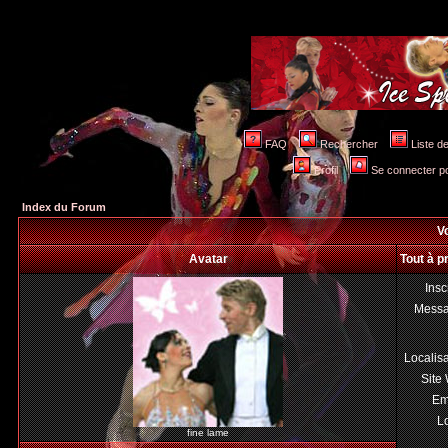
FAQ
Rechercher
Liste 
Profil
Se connecter po
Index du Forum
Vo
Avatar
Tout à p
Insc
Mess
Localis
Site
Em
Lo
fine lame