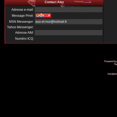
Contact Alex
Adresse e-mail:
Message Privé:
MSN Messenger:
eux-et-moi@hotmail.fr
Yahoo Messenger:
Adresse AIM:
Numéro ICQ:
Powered by
Tra
Inscripti