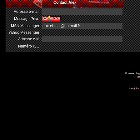
Contact Alex
Adresse e-mail:
Message Privé:
MSN Messenger:
eux-et-moi@hotmail.fr
Yahoo Messenger:
Adresse AIM:
Numéro ICQ:
Powered by
Tra
Inscripti