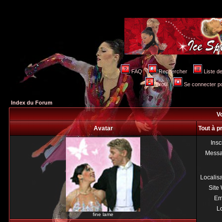
FAQ
Rechercher
Liste 
Profil
Se connecter po
Index du Forum
Vo
Avatar
Tout à p
Insc
Mess
Localis
Site
Em
Lo
fine lame