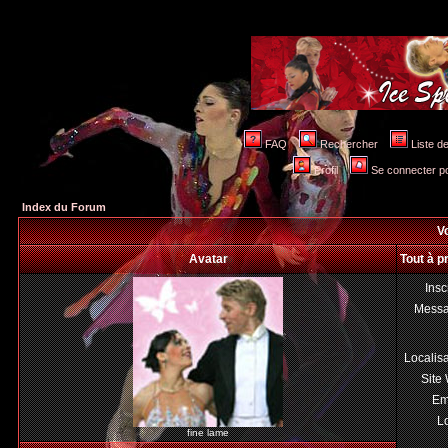
FAQ
Rechercher
Liste 
Profil
Se connecter po
Index du Forum
Vo
Avatar
Tout à p
Insc
Mess
Localis
Site
Em
Lo
fine lame