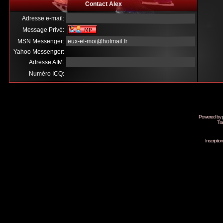
Contact Alex
Adresse e-mail:
Message Privé:
MSN Messenger:
eux-et-moi@hotmail.fr
Yahoo Messenger:
Adresse AIM:
Numéro ICQ:
Powered by
Tra
Inscripti