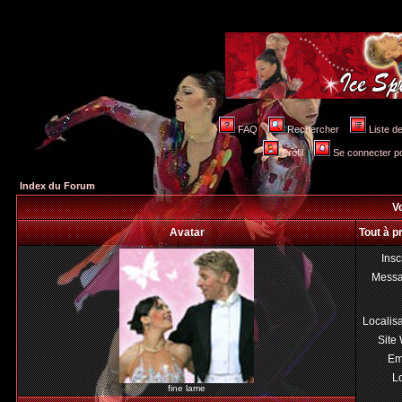
FAQ
Rechercher
Liste 
Profil
Se connecter po
Index du Forum
Vo
Avatar
Tout à p
Insc
Mess
Localis
Site
Em
Lo
fine lame