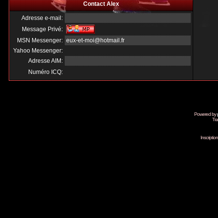
Contact Alex
Adresse e-mail:
Message Privé:
MSN Messenger:
eux-et-moi@hotmail.fr
Yahoo Messenger:
Adresse AIM:
Numéro ICQ:
Powered by
Tra
Inscripti