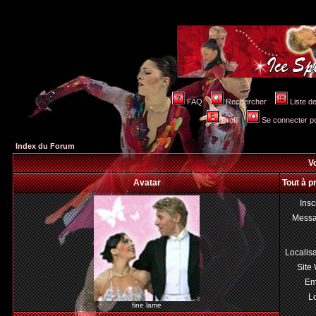
FAQ
Rechercher
Liste 
Profil
Se connecter po
Index du Forum
Vo
Avatar
Tout à p
Insc
Mess
Localis
Site
Em
Lo
fine lame