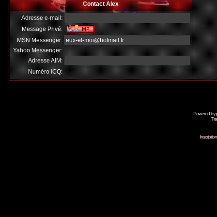
Contact Alex
Adresse e-mail:
Message Privé:
MSN Messenger:
eux-et-moi@hotmail.fr
Yahoo Messenger:
Adresse AIM:
Numéro ICQ:
Powered by
Tra
Inscripti