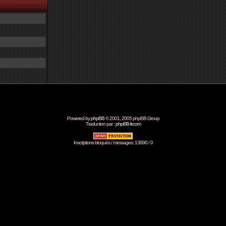
Powered by
phpBB
© 2001, 2005 phpBB Group
Traduction par :
phpBB-fr.com
Inscriptions bloqués / messages: 13890 / 0