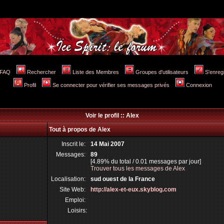
FAQ
Rechercher
Liste des Membres
Groupes d'utilisateurs
S'enreg
Profil
Se connecter pour vérifier ses messages privés
Connexion
Voir le profil :: Alex
Tout à propos de Alex
Inscrit le:
14 Mai 2007
Messages:
89
[4.89% du total / 0.01 messages par jour]
Trouver tous les messages de Alex
Localisation:
sud ouest de la France
Site Web:
http://alex-et-eux.skyblog.com
Emploi:
Loisirs: