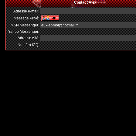
Contact Alex
Adresse e-mail:
Message Privé:
MSN Messenger:
eux-et-moi@hotmail.fr
Yahoo Messenger:
Adresse AIM:
Numéro ICQ: