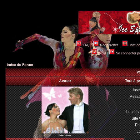
FAQ
Rechercher
Liste 
Profil
Se connecter po
Index du Forum
Vo
Avatar
Tout à p
Insc
Mess
Localis
Site
Em
Lo
fine lame