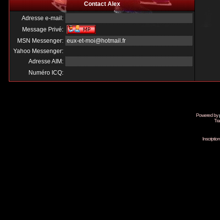
Contact Alex
Adresse e-mail:
Message Privé:
MSN Messenger:
eux-et-moi@hotmail.fr
Yahoo Messenger:
Adresse AIM:
Numéro ICQ:
Powered by
Tra
Inscripti