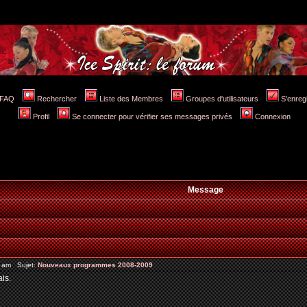
FAQ
Rechercher
Liste des Membres
Groupes d'utilisateurs
S'enreg
Profil
Se connecter pour vérifier ses messages privés
Connexion
Message
4 am Sujet:
Nouveaux programmes 2008-2009
ais.