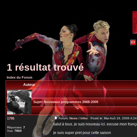
1 résultat trouvé
Index du Forum
Auteur
Sujet:
Nouveaux programmes 2008-2009
1795
Forum:
News / Infos
Posté le: Mar Aoû 19, 2008 4:2
salut à tous. je suis nouveau ici. excuse mon franç
Réponses:
7
Vus:
7860
je suis super pret pour cette saison