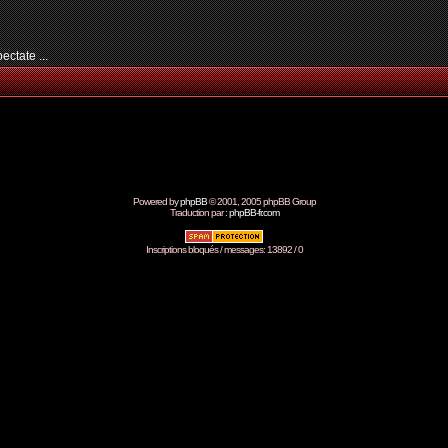
ctate ...
Powered by
phpBB
© 2001, 2005 phpBB Group
Traduction par :
phpBB-fr.com
Inscriptions bloqués / messages: 13892 / 0