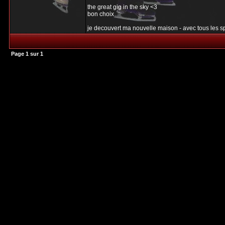
the great gig in the sky <3
bon choix
je decouvert ma nouvelle maison - avec tous les spe
Page
1
sur
1