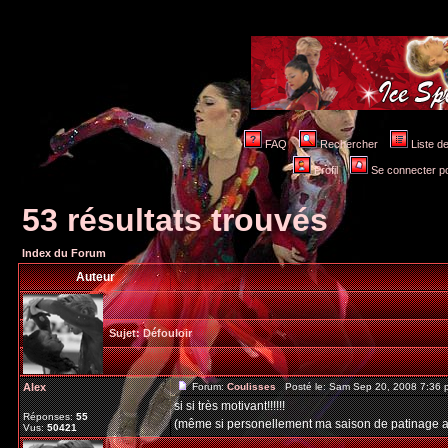
FAQ
Rechercher
Liste 
Profil
Se connecter po
53 résultats trouvés
Index du Forum
Auteur
Sujet:
Défouloir
Alex
Forum:
Coulisses
Posté le: Sam Sep 20, 2008 7:36
si si très motivant!!!!!!
Réponses:
55
(même si personellement ma saison de patinage a r
Vus:
50421