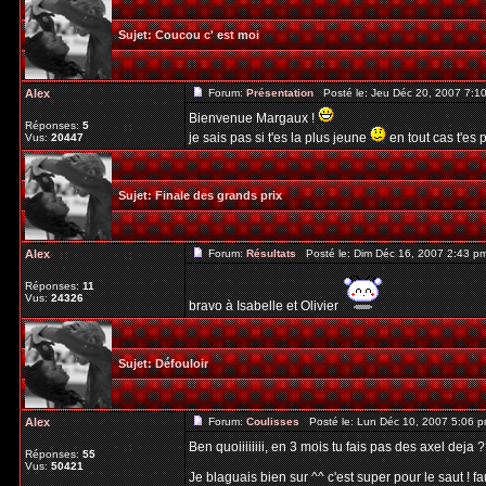
Sujet:
Coucou c' est moi
Alex
Forum:
Présentation
Posté le: Jeu Déc 20, 2007 7:1
Bienvenue Margaux !
Réponses:
5
je sais pas si t'es la plus jeune
en tout cas t'es 
Vus:
20447
Sujet:
Finale des grands prix
Alex
Forum:
Résultats
Posté le: Dim Déc 16, 2007 2:43 p
Réponses:
11
Vus:
24326
bravo à Isabelle et Olivier
Sujet:
Défouloir
Alex
Forum:
Coulisses
Posté le: Lun Déc 10, 2007 5:06 
Ben quoiiiiiiii, en 3 mois tu fais pas des axel deja
Réponses:
55
Vus:
50421
Je blaguais bien sur ^^ c'est super pour le saut ! f