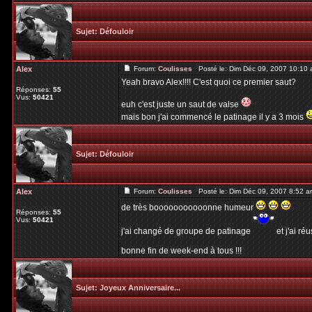
Sujet:
Défouloir
Alex
Forum:
Coulisses
Posté le: Dim Déc 09, 2007 10:10
Yeah bravo Alex!!!! C'est quoi ce premier saut?
Réponses:
55
Vus:
50421
euh c'est juste un saut de valse
mais bon j'ai commencé le patinage il y a 3 mois
Sujet:
Défouloir
Alex
Forum:
Coulisses
Posté le: Dim Déc 09, 2007 8:52 
de très booooooooooonne humeur
Réponses:
55
Vus:
50421
j'ai changé de groupe de patinage
et j'ai ré
bonne fin de week-end à tous !!!
Sujet:
Joyeux Anniversaire...