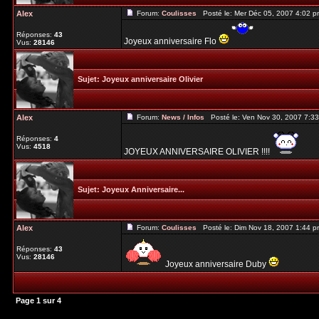
Alex
Forum:
Coulisses
Posté le: Mer Déc 05, 2007 4:02 
Réponses:
43
Joyeux anniversaire Flo
Vus:
28146
Sujet:
Joyeux anniversaire Olivier
Alex
Forum:
News / Infos
Posté le: Ven Nov 30, 2007 7:3
Réponses:
4
Vus:
4518
JOYEUX ANNIVERSAIRE OLIVIER !!!!
Sujet:
Joyeux Anniversaire...
Alex
Forum:
Coulisses
Posté le: Dim Nov 18, 2007 1:44 
Réponses:
43
Vus:
28146
Joyeux anniversaire Duby
Page
1
sur
4