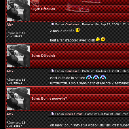
Sujet:
Défouloir
Alex
Forum:
Coulisses
Posté le: Mer Sep 17, 2008 4:22 
A bas la rentrée
Réponses:
55
Vus:
50421
tout a fait d'accord avec toi!!!!
Sujet:
Défouloir
Alex
Forum:
Coulisses
Posté le: Dim Juin 01, 2008 2:16 
c'est la fin de la saison
Réponses:
55
Vus:
50421
rrrrrrrrrrrrrh 3 mois sans patin et encore 2 semain
Sujet:
Bonne nouvelle?
Alex
Forum:
News / Infos
Posté le: Lun Mai 19, 2008 7:0
Réponses:
12
oh merci pour l'info et la vidéo!!!!!!!!!!!!!!!!! c'est 
Vus:
14887