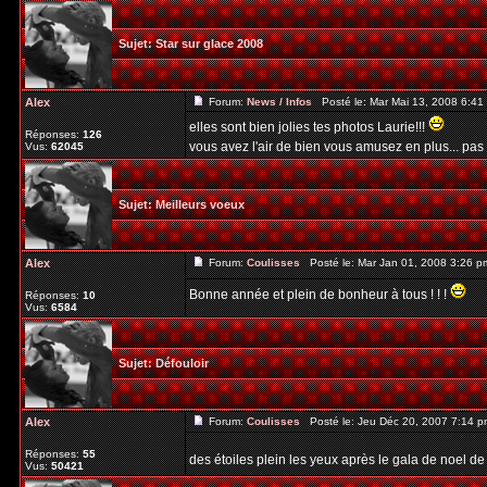
Sujet:
Star sur glace 2008
Alex
Forum:
News / Infos
Posté le: Mar Mai 13, 2008 6:4
elles sont bien jolies tes photos Laurie!!!
Réponses:
126
vous avez l'air de bien vous amusez en plus... pas
Vus:
62045
Sujet:
Meilleurs voeux
Alex
Forum:
Coulisses
Posté le: Mar Jan 01, 2008 3:26 
Bonne année et plein de bonheur à tous ! ! !
Réponses:
10
Vus:
6584
Sujet:
Défouloir
Alex
Forum:
Coulisses
Posté le: Jeu Déc 20, 2007 7:14 
Réponses:
55
des étoiles plein les yeux après le gala de noel d
Vus:
50421