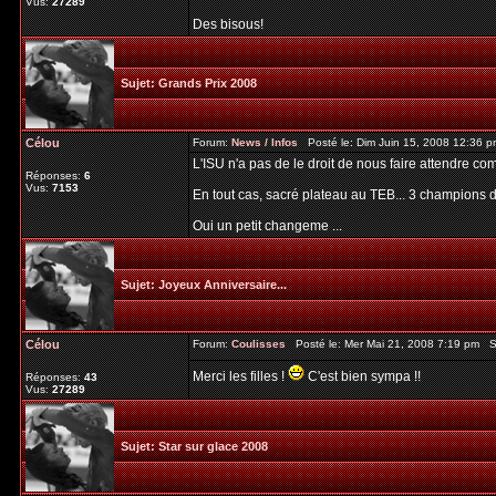
Vus:
27289
Des bisous!
Sujet:
Grands Prix 2008
Célou
Forum:
News / Infos
Posté le: Dim Juin 15, 2008 12:36 
L'ISU n'a pas de le droit de nous faire attendre c
Réponses:
6
Vus:
7153
En tout cas, sacré plateau au TEB... 3 champions 
Oui un petit changeme ...
Sujet:
Joyeux Anniversaire...
Célou
Forum:
Coulisses
Posté le: Mer Mai 21, 2008 7:19 pm S
Merci les filles !
C'est bien sympa !!
Réponses:
43
Vus:
27289
Sujet:
Star sur glace 2008