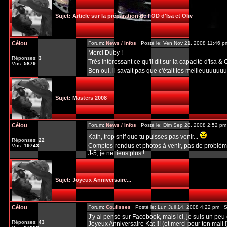
Sujet:
Article sur la préparation de l'OD d'Isa et Oliv
Célou
Forum:
News / Infos
Posté le: Ven Nov 21, 2008 11:46 
Merci Duby !
Réponses:
3
Très intéressant ce qu'il dit sur la capacité d'Isa &
Vus:
5879
Ben oui, il savait pas que c'était les meilleuuuuuu
Sujet:
Masters 2008
Célou
Forum:
News / Infos
Posté le: Dim Sep 28, 2008 2:52 p
Kath, trop snif que tu puisses pas venir...
Réponses:
22
Comptes-rendus et photos à venir, pas de problème
Vus:
19743
J-5, je ne tiens plus !
Sujet:
Joyeux Anniversaire...
Célou
Forum:
Coulisses
Posté le: Lun Juil 14, 2008 4:22 pm S
J'y ai pensé sur Facebook, mais ici, je suis un peu 
Réponses:
43
Joyeux Anniversaire Kat !!! (et merci pour ton mail !