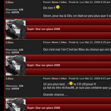
Célou
Forum:
News / Infos
Posté le: Lun Mai 12, 2008 9:20 pm
De rien !!
Réponses:
126
Vus:
62039
Sinon, pour Isa & Oliv, on était un peu plus que 5 
Sujet:
Star sur glace 2008
Célou
Forum:
News / Infos
Posté le: Lun Mai 12, 2008 8:25 pm
Oui c'est vrai ! lol C'est les filles du chorus qui ont
Réponses:
126
Vus:
62039
Sujet:
Star sur glace 2008
Célou
Forum:
News / Infos
Posté le: Lun Mai 12, 2008 8:07 pm
10 ans plus tard... !
le CR d'Epinal !!!
Réponses:
126
ça fait du très réchauffé, je suis pas certaine que ça s
Vus:
62039
Grande chance, ...
Sujet:
Star sur glace 2008