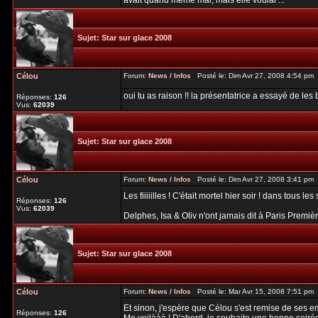
avait quand même mal, mais elle voulai ...
Sujet:
Star sur glace 2008
Célou
Forum:
News / Infos
Posté le: Dim Avr 27, 2008 4:54 pm
oui tu as raison !! la présentatrice a essayé de les b
Réponses:
126
Vus:
62039
Sujet:
Star sur glace 2008
Célou
Forum:
News / Infos
Posté le: Dim Avr 27, 2008 3:41 pm
Les fiiiiilles ! C'était mortel hier soir ! dans tous le
Réponses:
126
Vus:
62039
Delphes, Isa & Oliv n'ont jamais dit à Paris Première
Sujet:
Star sur glace 2008
Célou
Forum:
News / Infos
Posté le: Mar Avr 15, 2008 7:51 pm
Et sinon, j'espère que Célou s'est remise de ses em
Réponses:
126