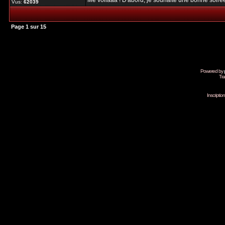
Me voilààà ! D'abord, je souhaite une bonne soirée à
Vus:
62039
Page
1
sur
15
Powered by
Tra
Inscripti