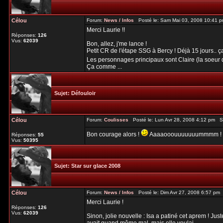
Célou
Forum:
News / Infos
Posté le: Sam Mai 03, 2008 10:41 
Merci Laurie !!
Réponses:
126
Vus:
62039
Bon, allez, j'me lance !
Petit CR de l'étape SSG à Bercy ! Déjà 15 jours.. ça
Les personnages principaux sont Claire (la soeur d
Ça comme ...
Sujet:
Défouloir
Célou
Forum:
Coulisses
Posté le: Lun Avr 28, 2008 4:12 pm S
Bon courage alors !
Aaaaooouuuuuuummmm !
Réponses:
55
Vus:
50395
Sujet:
Star sur glace 2008
Célou
Forum:
News / Infos
Posté le: Dim Avr 27, 2008 6:57 pm
Merci Laurie !
Réponses:
126
Vus:
62039
Sinon, jolie nouvelle : Isa a patiné cet aprem ! Ju