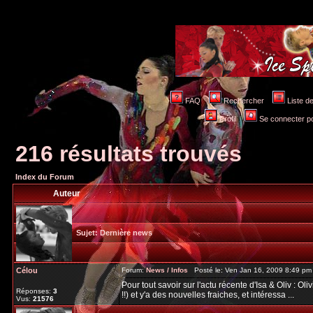
FAQ
Rechercher
Liste 
Profil
Se connecter po
216 résultats trouvés
Index du Forum
Auteur
Sujet:
Dernière news
Célou
Forum:
News / Infos
Posté le: Ven Jan 16, 2009 8:49 p
Pour tout savoir sur l'actu récente d'Isa & Oliv : O
Réponses:
3
!!) et y'a des nouvelles fraiches, et intéressa ...
Vus:
21576