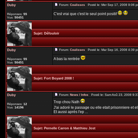
Duby
Forum:
Coulisses
Posté le: Mer Sep 17, 2008 9:06 
C'est vrai que c'est le seul point positif
Réponses:
55
Vus:
50451
Sujet:
Défouloir
Duby
Forum:
Coulisses
Posté le: Mar Sep 16, 2008 4:39 
A bas la rentrée
Réponses:
55
Vus:
50451
Sujet:
Fort Boyard 2008 !
Duby
Forum:
News / Infos
Posté le: Sam Aoû 23, 2008 9:3
Trop chou Nath
Réponses:
12
J'ai adoré le passage ou elle etait prisonniere et e
Vus:
14196
Et aussi après l'ep ...
Sujet:
Pernelle Carron & Matthieu Jost