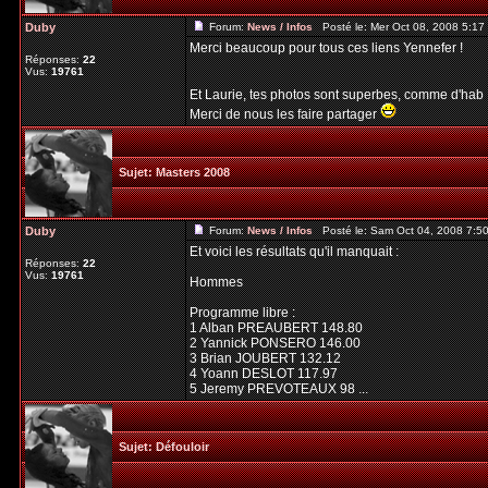
Duby
Forum:
News / Infos
Posté le: Mer Oct 08, 2008 5:1
Merci beaucoup pour tous ces liens Yennefer !
Réponses:
22
Vus:
19761
Et Laurie, tes photos sont superbes, comme d'hab 
Merci de nous les faire partager
Sujet:
Masters 2008
Duby
Forum:
News / Infos
Posté le: Sam Oct 04, 2008 7:5
Et voici les résultats qu'il manquait :
Réponses:
22
Vus:
19761
Hommes
Programme libre :
1 Alban PREAUBERT 148.80
2 Yannick PONSERO 146.00
3 Brian JOUBERT 132.12
4 Yoann DESLOT 117.97
5 Jeremy PREVOTEAUX 98 ...
Sujet:
Défouloir