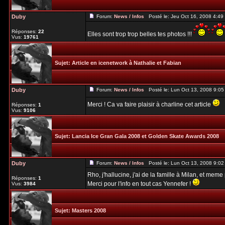
Duby
Forum:
News / Infos
Posté le: Jeu Oct 16, 2008 4:4
Réponses:
22
Elles sont trop trop belles tes photos !!!
Vus:
19761
Sujet:
Article en icenetwork à Nathalie et Fabian
Duby
Forum:
News / Infos
Posté le: Lun Oct 13, 2008 9:0
Merci ! Ca va faire plaisir à charline cet article
Réponses:
1
Vus:
9106
Sujet:
Lancia Ice Gran Gala 2008 et Golden Skate Awards 2008
Duby
Forum:
News / Infos
Posté le: Lun Oct 13, 2008 9:0
Rho, j'hallucine, j'ai de la famille à Milan, et mem
Réponses:
1
Merci pour l'info en tout cas Yennefer !
Vus:
3984
Sujet:
Masters 2008