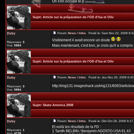
On s'en occupe le p ...
Sujet:
Article sur la préparation de l'OD d'Isa et Oliv
Duby
Forum:
News / Infos
Posté le: Sam Nov 22, 2008 8:4
Visiblement il avait encore un doute
Réponses:
3
Mais maintenant, c'est bon, je crois qu'il a compris 
Vus:
5884
Sujet:
Article sur la préparation de l'OD d'Isa et Oliv
Duby
Forum:
News / Infos
Posté le: Jeu Nov 20, 2008 6:4
http://img131.imageshack.us/img131/6083/article
Réponses:
3
Vus:
5884
Sujet:
Skate America 2008
Duby
Forum:
News / Infos
Posté le: Dim Oct 26, 2008 9:1
Et voilà les résultats de la FD :
Réponses:
1
1 Tanith BELBIN / Benjamin AGOSTO USA 91.43
Vus:
4728