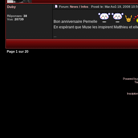
Duby
Forum:
News / Infos
Posté le: Mar Aoû 19, 2008 10:
Réponses:
38
Vus:
20739
Bon anniversaire Pernelle
En espérant que Muse les inspirent Matthieu et ell
...
Page
1
sur
20
Powered by
Tra
Inscripti