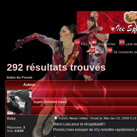
FAQ
Rechercher
Liste 
Profil
Se connecter po
292 résultats trouvés
Index du Forum
Auteur
Sujet:
Dernière news
Duby
Forum:
News / Infos
Posté le: Mar Jan 13, 2009 5:1
Merci Lula pour le récapitulatif !
Réponses:
3
Promis j'vais essayer de m'y remettre rapidement,
Vus:
21628