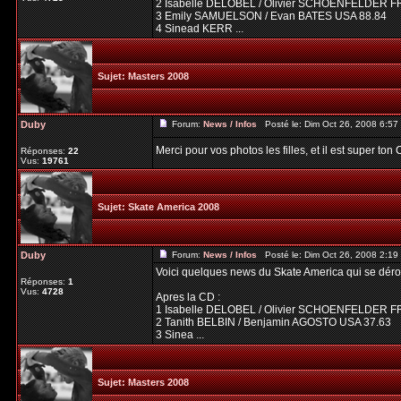
2 Isabelle DELOBEL / Olivier SCHOENFELDER F
3 Emily SAMUELSON / Evan BATES USA 88.84
4 Sinead KERR ...
Sujet:
Masters 2008
Duby
Forum:
News / Infos
Posté le: Dim Oct 26, 2008 6:5
Merci pour vos photos les filles, et il est super to
Réponses:
22
Vus:
19761
Sujet:
Skate America 2008
Duby
Forum:
News / Infos
Posté le: Dim Oct 26, 2008 2:1
Voici quelques news du Skate America qui se dér
Réponses:
1
Vus:
4728
Apres la CD :
1 Isabelle DELOBEL / Olivier SCHOENFELDER F
2 Tanith BELBIN / Benjamin AGOSTO USA 37.63
3 Sinea ...
Sujet:
Masters 2008