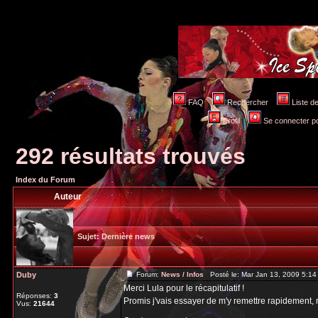
FAQ
Rechercher
Liste 
Profil
Se connecter po
292 résultats trouvés
Index du Forum
Auteur
Sujet:
Dernière news
Duby
Forum:
News / Infos
Posté le: Mar Jan 13, 2009 5:1
Merci Lula pour le récapitulatif !
Réponses:
3
Promis j'vais essayer de m'y remettre rapidement,
Vus:
21644