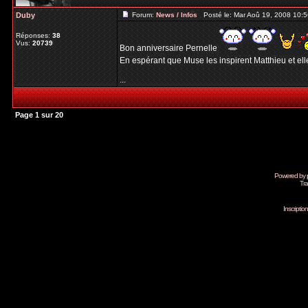
Duby
Forum:
News / Infos
Posté le: Mar Aoû 19, 2008 10:
Réponses:
38
Vus:
20739
Bon anniversaire Pernelle
En espérant que Muse les inspirent Matthieu et ell
...
Page
1
sur
20
Powered by
Tra
Inscripti