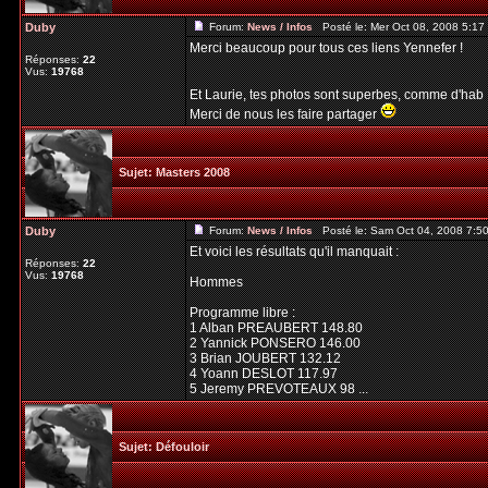
Duby
Forum:
News / Infos
Posté le: Mer Oct 08, 2008 5:1
Merci beaucoup pour tous ces liens Yennefer !
Réponses:
22
Vus:
19768
Et Laurie, tes photos sont superbes, comme d'hab 
Merci de nous les faire partager
Sujet:
Masters 2008
Duby
Forum:
News / Infos
Posté le: Sam Oct 04, 2008 7:5
Et voici les résultats qu'il manquait :
Réponses:
22
Vus:
19768
Hommes
Programme libre :
1 Alban PREAUBERT 148.80
2 Yannick PONSERO 146.00
3 Brian JOUBERT 132.12
4 Yoann DESLOT 117.97
5 Jeremy PREVOTEAUX 98 ...
Sujet:
Défouloir