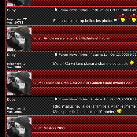
Duby
Forum:
News / Infos
Posté le: Jeu Oct 16, 2008 4:4
Réponses:
22
Elles sont trop trop belles tes photos !!!
Vus:
19768
Sujet:
Article en icenetwork à Nathalie et Fabian
Duby
Forum:
News / Infos
Posté le: Lun Oct 13, 2008 9:0
Merci ! Ca va faire plaisir à charline cet article
Réponses:
1
Vus:
10026
Sujet:
Lancia Ice Gran Gala 2008 et Golden Skate Awards 2008
Duby
Forum:
News / Infos
Posté le: Lun Oct 13, 2008 9:0
Rho, j'hallucine, j'ai de la famille à Milan, et mem
Réponses:
1
Merci pour l'info en tout cas Yennefer !
Vus:
3984
Sujet:
Masters 2008