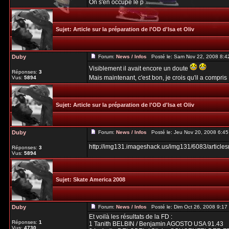
On s'en occupe le p ...
Sujet:
Article sur la préparation de l'OD d'Isa et Oliv
Duby
Forum:
News / Infos
Posté le: Sam Nov 22, 2008 8:4
Visiblement il avait encore un doute
Réponses:
3
Mais maintenant, c'est bon, je crois qu'il a compris 
Vus:
5894
Sujet:
Article sur la préparation de l'OD d'Isa et Oliv
Duby
Forum:
News / Infos
Posté le: Jeu Nov 20, 2008 6:4
http://img131.imageshack.us/img131/6083/article
Réponses:
3
Vus:
5894
Sujet:
Skate America 2008
Duby
Forum:
News / Infos
Posté le: Dim Oct 26, 2008 9:1
Et voilà les résultats de la FD :
Réponses:
1
1 Tanith BELBIN / Benjamin AGOSTO USA 91.43
Vus:
4730