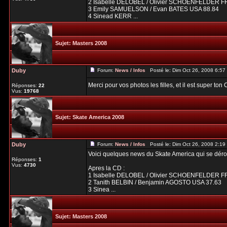
2 Isabelle DELOBEL / Olivier SCHOENFELDER F
3 Emily SAMUELSON / Evan BATES USA 88.84
4 Sinead KERR ...
Sujet:
Masters 2008
Duby
Forum:
News / Infos
Posté le: Dim Oct 26, 2008 6:5
Merci pour vos photos les filles, et il est super to
Réponses:
22
Vus:
19768
Sujet:
Skate America 2008
Duby
Forum:
News / Infos
Posté le: Dim Oct 26, 2008 2:1
Voici quelques news du Skate America qui se dér
Réponses:
1
Vus:
4730
Apres la CD :
1 Isabelle DELOBEL / Olivier SCHOENFELDER F
2 Tanith BELBIN / Benjamin AGOSTO USA 37.63
3 Sinea ...
Sujet:
Masters 2008