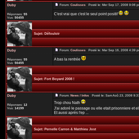
Duby
Forum:
Coulisses
Posté le: Mer Sep 17, 2008 9:06 
C'est vrai que c'est le seul point positif
Réponses:
55
Vus:
50455
Sujet:
Défouloir
Duby
Forum:
Coulisses
Posté le: Mar Sep 16, 2008 4:39 
A bas la rentrée
Réponses:
55
Vus:
50455
Sujet:
Fort Boyard 2008 !
Duby
Forum:
News / Infos
Posté le: Sam Aoû 23, 2008 9:3
Trop chou Nath
Réponses:
12
J'ai adoré le passage ou elle etait prisonniere et e
Vus:
14199
Et aussi après l'ep ...
Sujet:
Pernelle Carron & Matthieu Jost