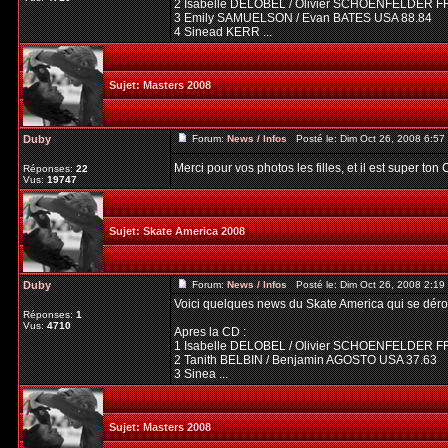
2 Isabelle DELOBEL / Olivier SCHOENFELDER F
3 Emily SAMUELSON / Evan BATES USA 88.84
4 Sinead KERR ...
Sujet:
Masters 2008
Duby
Forum:
News / Infos
Posté le: Dim Oct 26, 2008 6:5
Merci pour vos photos les filles, et il est super to
Réponses:
22
Vus:
19747
Sujet:
Skate America 2008
Duby
Forum:
News / Infos
Posté le: Dim Oct 26, 2008 2:1
Voici quelques news du Skate America qui se dér
Réponses:
1
Vus:
4710
Apres la CD :
1 Isabelle DELOBEL / Olivier SCHOENFELDER F
2 Tanith BELBIN / Benjamin AGOSTO USA 37.63
3 Sinea ...
Sujet:
Masters 2008