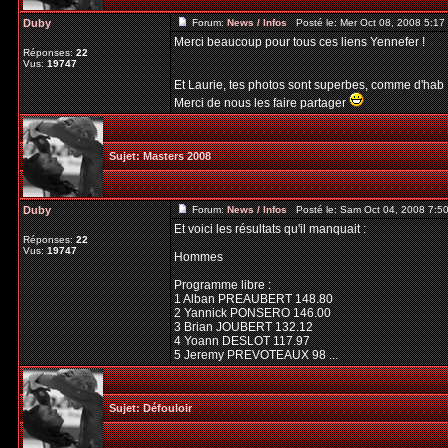
Duby
Forum:
News / Infos
Posté le: Mer Oct 08, 2008 5:1
Merci beaucoup pour tous ces liens Yennefer !
Réponses:
22
Vus:
19747
Et Laurie, tes photos sont superbes, comme d'hab 
Merci de nous les faire partager
Sujet:
Masters 2008
Duby
Forum:
News / Infos
Posté le: Sam Oct 04, 2008 7:5
Et voici les résultats qu'il manquait :
Réponses:
22
Vus:
19747
Hommes
Programme libre :
1 Alban PREAUBERT 148.80
2 Yannick PONSERO 146.00
3 Brian JOUBERT 132.12
4 Yoann DESLOT 117.97
5 Jeremy PREVOTEAUX 98 ...
Sujet:
Défouloir