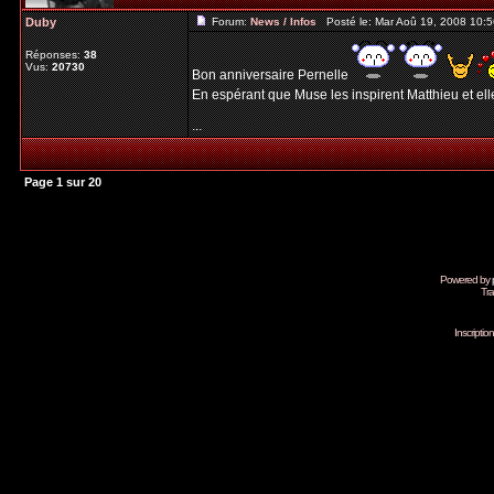
Duby
Forum:
News / Infos
Posté le: Mar Aoû 19, 2008 10:
Réponses:
38
Vus:
20730
Bon anniversaire Pernelle
En espérant que Muse les inspirent Matthieu et ell
...
Page
1
sur
20
Powered by
Tra
Inscripti