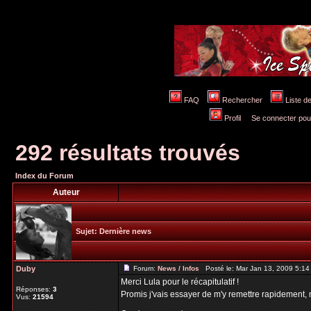
FAQ
Rechercher
Liste 
Profil
Se connecter pou
292 résultats trouvés
Index du Forum
Auteur
Sujet:
Dernière news
Duby
Forum:
News / Infos
Posté le: Mar Jan 13, 2009 5:1
Merci Lula pour le récapitulatif !
Réponses:
3
Promis j'vais essayer de m'y remettre rapidement,
Vus:
21594