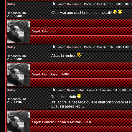
Duby
Forum:
Coulisses
Posté le: Mer Sep 17, 2008 9:06 
C'est vrai que c'est le seul point positif
Réponses:
55
Vus:
50405
Sujet:
Défouloir
Duby
Forum:
Coulisses
Posté le: Mar Sep 16, 2008 4:39 
A bas la rentrée
Réponses:
55
Vus:
50405
Sujet:
Fort Boyard 2008 !
Duby
Forum:
News / Infos
Posté le: Sam Aoû 23, 2008 9:3
Trop chou Nath
Réponses:
12
J'ai adoré le passage ou elle etait prisonniere et e
Vus:
14187
Et aussi après l'ep ...
Sujet:
Pernelle Carron & Matthieu Jost