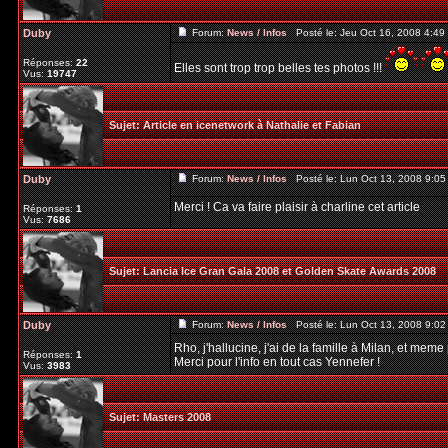
Duby
Forum:
News / Infos
Posté le: Jeu Oct 16, 2008 4:4
Réponses:
22
Elles sont trop trop belles tes photos !!!
Vus:
19747
Sujet:
Article en icenetwork à Nathalie et Fabian
Duby
Forum:
News / Infos
Posté le: Lun Oct 13, 2008 9:0
Merci ! Ca va faire plaisir à charline cet article
Réponses:
1
Vus:
7686
Sujet:
Lancia Ice Gran Gala 2008 et Golden Skate Awards 2008
Duby
Forum:
News / Infos
Posté le: Lun Oct 13, 2008 9:0
Rho, j'hallucine, j'ai de la famille à Milan, et mem
Réponses:
1
Merci pour l'info en tout cas Yennefer !
Vus:
3983
Sujet:
Masters 2008