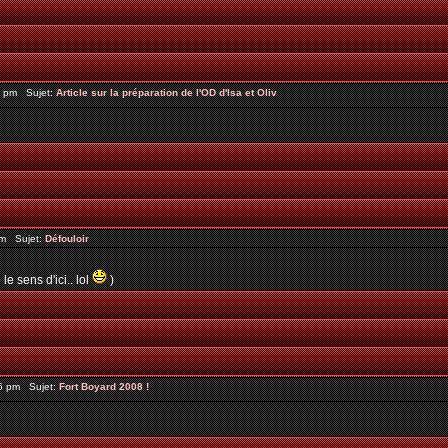
6 pm Sujet:
Article sur la préparation de l'OD d'Isa et Oliv
pm Sujet:
Défouloir
le sens d'ici.. lol
)
6 pm Sujet:
Fort Boyard 2008 !