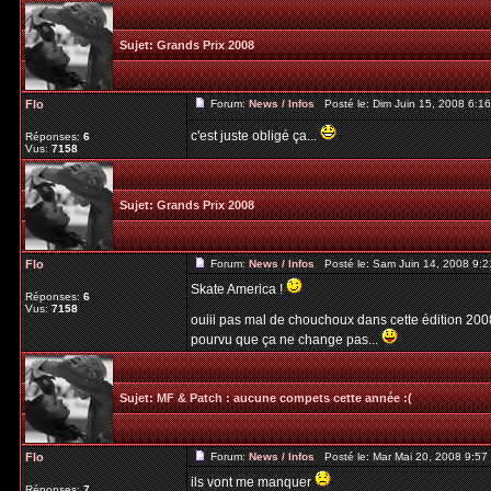
Sujet:
Grands Prix 2008
Flo
Forum:
News / Infos
Posté le: Dim Juin 15, 2008 6:1
c'est juste obligé ça...
Réponses:
6
Vus:
7158
Sujet:
Grands Prix 2008
Flo
Forum:
News / Infos
Posté le: Sam Juin 14, 2008 9:
Skate America !
Réponses:
6
Vus:
7158
ouiii pas mal de chouchoux dans cette édition 2008
pourvu que ça ne change pas...
Sujet:
MF & Patch : aucune compets cette année :(
Flo
Forum:
News / Infos
Posté le: Mar Mai 20, 2008 9:5
ils vont me manquer
Réponses:
7