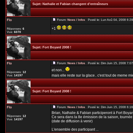
Sujet:
Nathalie et Fabian changent d'entraîneurs
Flo
Forum:
News / Infos
Posté le: Lun Aoû 04, 2008 6:2
+1
Réponses:
6
Vus:
6070
Sujet:
Fort Boyard 2008 !
Flo
Forum:
News / Infos
Posté le: Dim Juin 15, 2008 7:0
et non...
Réponses:
12
mais elle reste sur la glace.. c'est tout de meme mi
Vus:
14197
Sujet:
Fort Boyard 2008 !
Flo
Forum:
News / Infos
Posté le: Dim Juin 15, 2008 6:1
Brian, Nathalie & Fabian participeront à Fort Boyar
Réponses:
12
Ce sera dans la 8e émission de la saison, tournée l
Vus:
14197
(date de diffusion à venir)
L'ensemble des participant ...