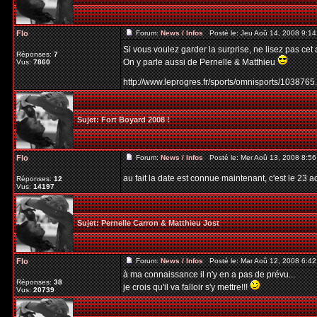
Flo
Forum:
News / Infos
Posté le: Jeu Aoû 14, 2008 9:1
Si vous voulez garder la surprise, ne lisez pas cet a
Réponses:
7
On y parle aussi de Pernelle & Matthieu
Vus:
7860
http://www.leprogres.fr/sports/omnisports/1038765
Sujet:
Fort Boyard 2008 !
Flo
Forum:
News / Infos
Posté le: Mer Aoû 13, 2008 8:5
au fait la date est connue maintenant, c'est le 23 a
Réponses:
12
Vus:
14197
Sujet:
Pernelle Carron & Matthieu Jost
Flo
Forum:
News / Infos
Posté le: Mar Aoû 12, 2008 6:4
à ma connaissance il n'y en a pas de prévu...
Réponses:
38
je crois qu'il va falloir s'y mettre!!!
Vus:
20739