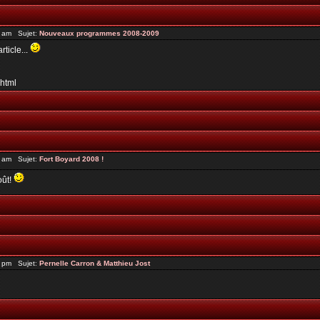
4 am Sujet:
Nouveaux programmes 2008-2009
rticle...
.html
6 am Sujet:
Fort Boyard 2008 !
oût!
2 pm Sujet:
Pernelle Carron & Matthieu Jost