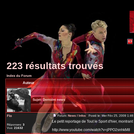
223 résultats trouvés
Index du Forum
Auteur
Sujet:
Dernière news
Flo
Forum:
News / Infos
Posté le: Mer Fév 25, 2009 1:4
Le petit reportage de Tout le Sport d'hier, montrant
Réponses:
3
Vus:
21632
http://www.youtube.com/watch?v=jPPO2snhkM8