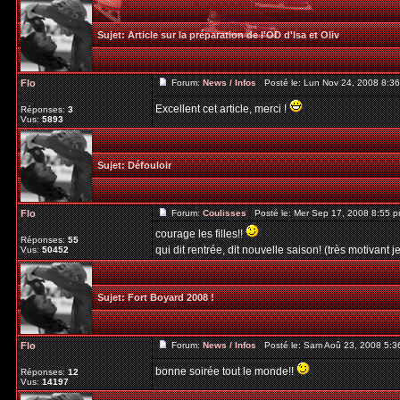
Sujet:
Article sur la préparation de l'OD d'Isa et Oliv
Flo
Forum:
News / Infos
Posté le: Lun Nov 24, 2008 8:3
Excellent cet article, merci !
Réponses:
3
Vus:
5893
Sujet:
Défouloir
Flo
Forum:
Coulisses
Posté le: Mer Sep 17, 2008 8:55 
courage les filles!!
Réponses:
55
qui dit rentrée, dit nouvelle saison! (très motivant je 
Vus:
50452
Sujet:
Fort Boyard 2008 !
Flo
Forum:
News / Infos
Posté le: Sam Aoû 23, 2008 5:3
bonne soirée tout le monde!!
Réponses:
12
Vus:
14197