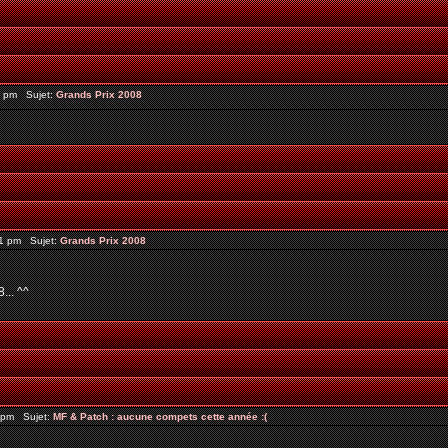
6 pm Sujet:
Grands Prix 2008
21 pm Sujet:
Grands Prix 2008
... ^^
7 pm Sujet:
MF & Patch : aucune compets cette année :(