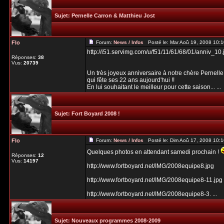
Sujet:
Pernelle Carron & Matthieu Jost
Flo
Forum:
News / Infos
Posté le: Mar Aoû 19, 2008 10:
http://i51.servimg.com/u/f51/11/61/68/01/anniv_10.
Réponses:
38
Vus:
20739
Un très joyeux anniversaire à notre chère Pernelle
qui fête ses 22 ans aujourd'hui !!
En lui souhaitant le meilleur pour cette saison... ...
Sujet:
Fort Boyard 2008 !
Flo
Forum:
News / Infos
Posté le: Dim Aoû 17, 2008 10:
Quelques photos en attendant samedi prochain !
Réponses:
12
Vus:
14197
http://www.fortboyard.net/IMG/2008equipe8.jpg
http://www.fortboyard.net/IMG/2008equipe8-11.jpg
http://www.fortboyard.net/IMG/2008equipe8-3. ...
Sujet:
Nouveaux programmes 2008-2009