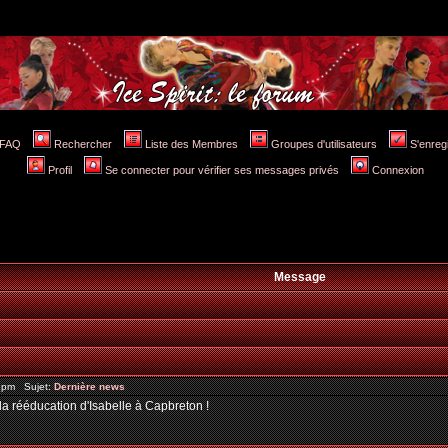
FAQ
Rechercher
Liste des Membres
Groupes d'utilisateurs
S'enreg
Profil
Se connecter pour vérifier ses messages privés
Connexion
Message
6 pm Sujet:
Dernière news
 la rééducation d'Isabelle à Capbreton !