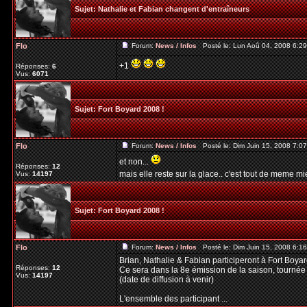
Sujet:
Nathalie et Fabian changent d'entraîneurs
Flo
Forum:
News / Infos
Posté le: Lun Aoû 04, 2008 6:2
+1
Réponses:
6
Vus:
6071
Sujet:
Fort Boyard 2008 !
Flo
Forum:
News / Infos
Posté le: Dim Juin 15, 2008 7:0
et non...
Réponses:
12
mais elle reste sur la glace.. c'est tout de meme mi
Vus:
14197
Sujet:
Fort Boyard 2008 !
Flo
Forum:
News / Infos
Posté le: Dim Juin 15, 2008 6:1
Brian, Nathalie & Fabian participeront à Fort Boyar
Réponses:
12
Ce sera dans la 8e émission de la saison, tournée l
Vus:
14197
(date de diffusion à venir)
L'ensemble des participant ...