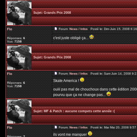
Sujet:
Grands Prix 2008
Flo
Forum:
News / Infos
Posté le: Dim Juin 15, 2008 6:1
c'est juste obligé ça...
Réponses:
6
Vus:
7158
Sujet:
Grands Prix 2008
Flo
Forum:
News / Infos
Posté le: Sam Juin 14, 2008 9:
Skate America !
Réponses:
6
Vus:
7158
ouiii pas mal de chouchoux dans cette édition 2008
pourvu que ça ne change pas...
Sujet:
MF & Patch : aucune compets cette année :(
Flo
Forum:
News / Infos
Posté le: Mar Mai 20, 2008 9:5
ils vont me manquer
Réponses:
7