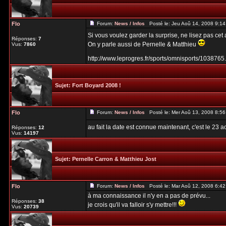
Flo
Forum:
News / Infos
Posté le: Jeu Aoû 14, 2008 9:1
Si vous voulez garder la surprise, ne lisez pas cet a
Réponses:
7
On y parle aussi de Pernelle & Matthieu
Vus:
7860
http://www.leprogres.fr/sports/omnisports/1038765
Sujet:
Fort Boyard 2008 !
Flo
Forum:
News / Infos
Posté le: Mer Aoû 13, 2008 8:5
au fait la date est connue maintenant, c'est le 23 a
Réponses:
12
Vus:
14197
Sujet:
Pernelle Carron & Matthieu Jost
Flo
Forum:
News / Infos
Posté le: Mar Aoû 12, 2008 6:4
à ma connaissance il n'y en a pas de prévu...
Réponses:
38
je crois qu'il va falloir s'y mettre!!!
Vus:
20739