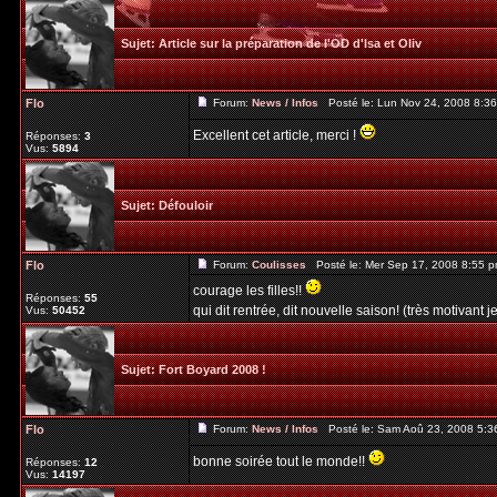
Sujet:
Article sur la préparation de l'OD d'Isa et Oliv
Flo
Forum:
News / Infos
Posté le: Lun Nov 24, 2008 8:3
Excellent cet article, merci !
Réponses:
3
Vus:
5894
Sujet:
Défouloir
Flo
Forum:
Coulisses
Posté le: Mer Sep 17, 2008 8:55 
courage les filles!!
Réponses:
55
qui dit rentrée, dit nouvelle saison! (très motivant je 
Vus:
50452
Sujet:
Fort Boyard 2008 !
Flo
Forum:
News / Infos
Posté le: Sam Aoû 23, 2008 5:3
bonne soirée tout le monde!!
Réponses:
12
Vus:
14197