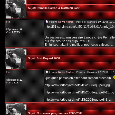
Sujet:
Pernelle Carron & Matthieu Jost
Flo
Forum:
News / Infos
Posté le: Mar Aoû 19, 2008 10:
http://i51.servimg.com/u/f51/11/61/68/01/anniv_10.
Réponses:
38
Vus:
20739
Un très joyeux anniversaire à notre chère Pernelle
qui fête ses 22 ans aujourd'hui !!
En lui souhaitant le meilleur pour cette saison... ...
Sujet:
Fort Boyard 2008 !
Flo
Forum:
News / Infos
Posté le: Dim Aoû 17, 2008 10:
Quelques photos en attendant samedi prochain !
Réponses:
12
Vus:
14197
http://www.fortboyard.net/IMG/2008equipe8.jpg
http://www.fortboyard.net/IMG/2008equipe8-11.jpg
http://www.fortboyard.net/IMG/2008equipe8-3. ...
Sujet:
Nouveaux programmes 2008-2009