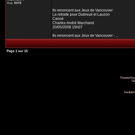
Vus:
5375
Ils renoncent aux Jeux de Vancouver
La retraite pour Dubreuil et Lauzon
Canoë
Charles-André Marchand
20/05/2008 15h07
Ils renoncent aux Jeux de Vancouver - ...
Page
1
sur
15
Powered by
Tra
Inscripti