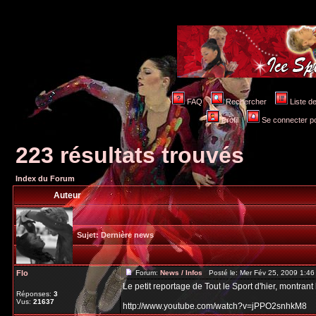
FAQ
Rechercher
Liste 
Profil
Se connecter po
223 résultats trouvés
Index du Forum
Auteur
Sujet:
Dernière news
Flo
Forum:
News / Infos
Posté le: Mer Fév 25, 2009 1:4
Le petit reportage de Tout le Sport d'hier, montrant
Réponses:
3
Vus:
21637
http://www.youtube.com/watch?v=jPPO2snhkM8