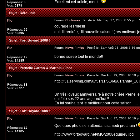
Excellent cet article, merci !
Réponses:
3
Vus:
5879
Sujet:
Défouloir
Flo
Forum:
Coulisses
Posté le: Mer Sep 17, 2008 8:55 pm 
courage les filles!!
Réponses:
55
qui dit rentrée, dit nouvelle saison! (très motivant je 
Vus:
50395
Sujet:
Fort Boyard 2008 !
Flo
Forum:
News / Infos
Posté le: Sam Aoû 23, 2008 5:36 p
bonne soirée tout le monde!!
Réponses:
12
Vus:
14185
Sujet:
Pernelle Carron & Matthieu Jost
Flo
Forum:
News / Infos
Posté le: Mar Aoû 19, 2008 10:10 
http://i51.servimg.com/u/f51/11/61/68/01/anniv_10.
Réponses:
38
Vus:
20727
Un très joyeux anniversaire à notre chère Pernelle
qui fête ses 22 ans aujourd'hui !!
En lui souhaitant le meilleur pour cette saison... ...
Sujet:
Fort Boyard 2008 !
Flo
Forum:
News / Infos
Posté le: Dim Aoû 17, 2008 10:16 
Quelques photos en attendant samedi prochain !
Réponses:
12
Vus:
14185
http://www.fortboyard.net/IMG/2008equipe8.jpg