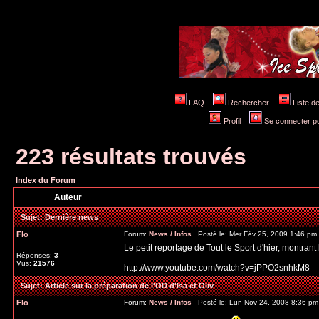
FAQ
Rechercher
Liste 
Profil
Se connecter po
223 résultats trouvés
Index du Forum
Auteur
Sujet:
Dernière news
Flo
Forum:
News / Infos
Posté le: Mer Fév 25, 2009 1:46 pm
Le petit reportage de Tout le Sport d'hier, montrant
Réponses:
3
Vus:
21576
http://www.youtube.com/watch?v=jPPO2snhkM8
Sujet:
Article sur la préparation de l'OD d'Isa et Oliv
Flo
Forum:
News / Infos
Posté le: Lun Nov 24, 2008 8:36 p