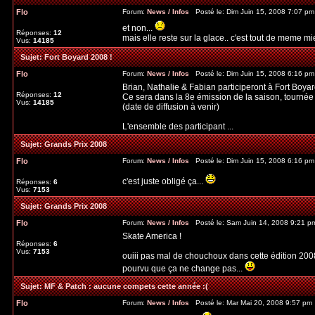
Flo
Forum:
News / Infos
Posté le: Dim Juin 15, 2008 7:07 p
et non...
Réponses:
12
mais elle reste sur la glace.. c'est tout de meme mi
Vus:
14185
Sujet:
Fort Boyard 2008 !
Flo
Forum:
News / Infos
Posté le: Dim Juin 15, 2008 6:16 p
Brian, Nathalie & Fabian participeront à Fort Boyar
Réponses:
12
Ce sera dans la 8e émission de la saison, tournée l
Vus:
14185
(date de diffusion à venir)
L'ensemble des participant ...
Sujet:
Grands Prix 2008
Flo
Forum:
News / Infos
Posté le: Dim Juin 15, 2008 6:16 p
c'est juste obligé ça...
Réponses:
6
Vus:
7153
Sujet:
Grands Prix 2008
Flo
Forum:
News / Infos
Posté le: Sam Juin 14, 2008 9:21 p
Skate America !
Réponses:
6
Vus:
7153
ouiii pas mal de chouchoux dans cette édition 2008
pourvu que ça ne change pas...
Sujet:
MF & Patch : aucune compets cette année :(
Flo
Forum:
News / Infos
Posté le: Mar Mai 20, 2008 9:57 pm