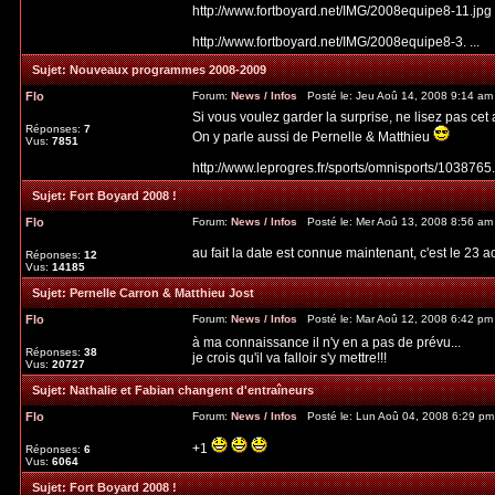
http://www.fortboyard.net/IMG/2008equipe8-11.jpg
http://www.fortboyard.net/IMG/2008equipe8-3. ...
Sujet:
Nouveaux programmes 2008-2009
Flo
Forum:
News / Infos
Posté le: Jeu Aoû 14, 2008 9:14 a
Si vous voulez garder la surprise, ne lisez pas cet a
Réponses:
7
On y parle aussi de Pernelle & Matthieu
Vus:
7851
http://www.leprogres.fr/sports/omnisports/1038765
Sujet:
Fort Boyard 2008 !
Flo
Forum:
News / Infos
Posté le: Mer Aoû 13, 2008 8:56 a
au fait la date est connue maintenant, c'est le 23 a
Réponses:
12
Vus:
14185
Sujet:
Pernelle Carron & Matthieu Jost
Flo
Forum:
News / Infos
Posté le: Mar Aoû 12, 2008 6:42 p
à ma connaissance il n'y en a pas de prévu...
Réponses:
38
je crois qu'il va falloir s'y mettre!!!
Vus:
20727
Sujet:
Nathalie et Fabian changent d'entraîneurs
Flo
Forum:
News / Infos
Posté le: Lun Aoû 04, 2008 6:29 p
+1
Réponses:
6
Vus:
6064
Sujet:
Fort Boyard 2008 !