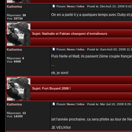
Katherina
Forum:
News / Infos
Posté le: Dim Aoû 10, 2008 9:4
On en a parlé il y a quelques temps avec Duby et j
Réponses:
38
Vus:
20734
Sujet:
Nathalie et Fabian changent d'entraîneurs
Katherina
Forum:
News / Infos
Posté le: Sam Aoû 02, 2008 11:
Puis Nelle et Matt, ils passent 2ème couple françai
Réponses:
6
Vus:
6068
....
ok, je sors!
Sujet:
Fort Boyard 2008 !
Katherina
Forum:
News / Infos
Posté le: Mer Juil 16, 2008 6:2
Réponses:
12
Vus:
14193
(et l'année prochaine, ca sera pt'etre au tour de Ne
JE VEUX!lol