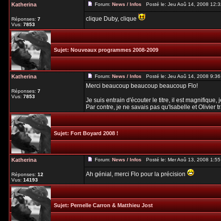
Katherina
Forum:
News / Infos
Posté le: Jeu Aoû 14, 2008 12:
clique Duby, clique
Réponses:
7
Vus:
7853
Sujet:
Nouveaux programmes 2008-2009
Katherina
Forum:
News / Infos
Posté le: Jeu Aoû 14, 2008 9:3
Merci beaucoup beaucoup beaucoup Flo!
Réponses:
7
Vus:
7853
Je suis entrain d'écouter le titre, il est magnifique
Par contre, je ne savais pas qu'Isabelle et Olivier tra
Sujet:
Fort Boyard 2008 !
Katherina
Forum:
News / Infos
Posté le: Mer Aoû 13, 2008 1:5
Ah génial, merci Flo pour la précision
Réponses:
12
Vus:
14193
Sujet:
Pernelle Carron & Matthieu Jost