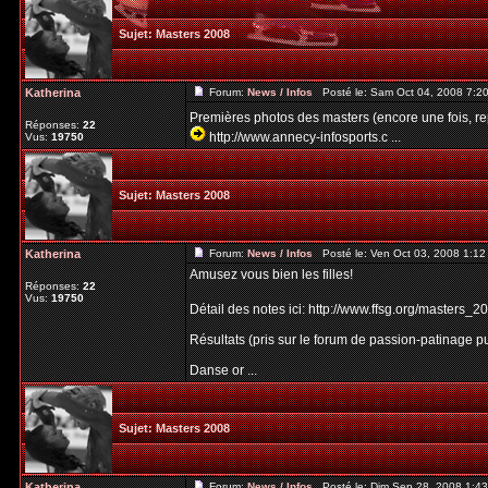
Sujet:
Masters 2008
Katherina
Forum:
News / Infos
Posté le: Sam Oct 04, 2008 7:2
Premières photos des masters (encore une fois, rep
Réponses:
22
http://www.annecy-infosports.c ...
Vus:
19750
Sujet:
Masters 2008
Katherina
Forum:
News / Infos
Posté le: Ven Oct 03, 2008 1:1
Amusez vous bien les filles!
Réponses:
22
Vus:
19750
Détail des notes ici: http://www.ffsg.org/masters_
Résultats (pris sur le forum de passion-patinage pu
Danse or ...
Sujet:
Masters 2008
Katherina
Forum:
News / Infos
Posté le: Dim Sep 28, 2008 1:4