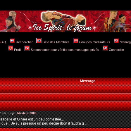
FAQ
Rechercher
Liste des Membres
Groupes d'utilisateurs
S'enreg
Profil
Se connecter pour vérifier ses messages privés
Connexion
Message
07 am Sujet:
Masters 2008
sabelle et Olivier est un peu contestée...
ique... Je suis presque un peu déçue (bon il faudra q ...