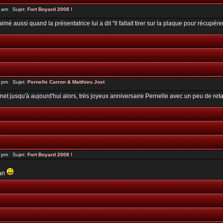
0 am Sujet:
Fort Boyard 2008 !
n aimé aussi quand la présentatrice lui a dit "il fallait tirer sur la plaque pour récupére
4 pm Sujet:
Pernelle Carron & Matthieu Jost
rnet jusqu'à aujourd'hui alors, très joyeux anniversaire Pernelle avec un peu de reta
3 pm Sujet:
Fort Boyard 2008 !
ran