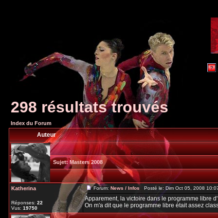
298 résultats trouvés
Index du Forum
Auteur
Sujet:
Masters 2008
Katherina
Forum:
News / Infos
Posté le: Dim Oct 05, 2008 10:
Apparement, la victoire dans le programme libre d'I
Réponses:
22
On m'a dit que le programme libre était assez class
Vus:
19750