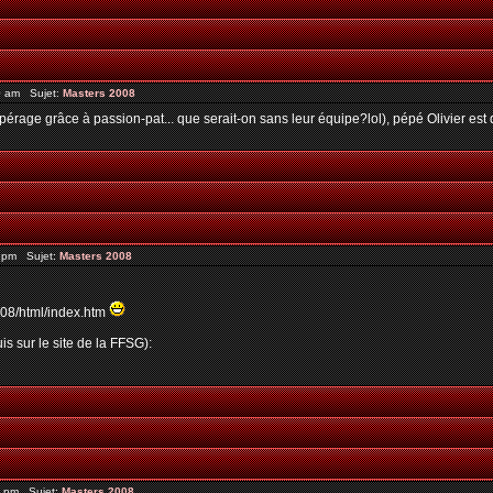
0 am Sujet:
Masters 2008
érage grâce à passion-pat... que serait-on sans leur équipe?lol), pépé Olivier est 
2 pm Sujet:
Masters 2008
2008/html/index.htm
is sur le site de la FFSG):
3 pm Sujet:
Masters 2008