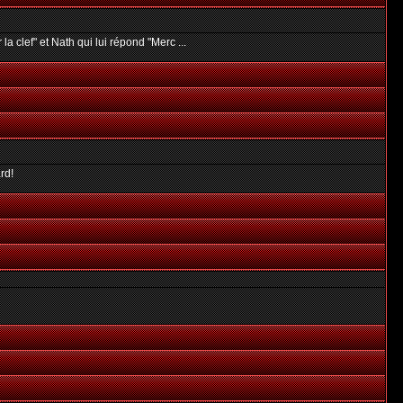
r la clef" et Nath qui lui répond "Merc ...
rd!