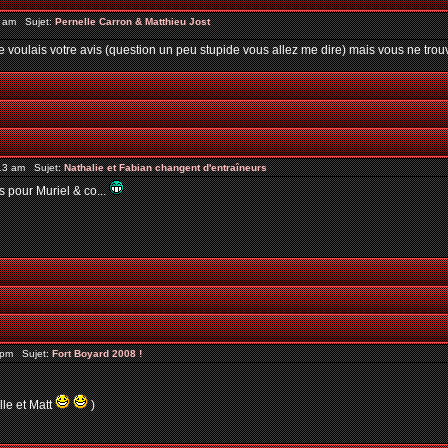
2 am Sujet:
Pernelle Carron & Matthieu Jost
e voulais votre avis (question un peu stupide vous allez me dire) mais vous ne tro
13 am Sujet:
Nathalie et Fabian changent d'entraîneurs
s pour Muriel & co...
6 pm Sujet:
Fort Boyard 2008 !
lle et Matt
)