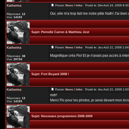
Katherina
Forum:
News / Infos
Posté le: Dim Aoû 24, 2008 9:3
Oui, elle m'a trop fait rire notre ptite Nath! J'ai bie
Réponses:
12
Vus:
14193
Sujet:
Pernelle Carron & Matthieu Jost
Katherina
Forum:
News / Infos
Posté le: Jeu Aoû 21, 2008 1:0
Magnifique créa Flo! Et je n'avais pas accès à inte
Réponses:
38
Vus:
20734
Sujet:
Fort Boyard 2008 !
Katherina
Forum:
News / Infos
Posté le: Jeu Aoû 21, 2008 1:0
mdr!
Réponses:
12
Merci Flo pour les photos, je serai devant mon éc
Vus:
14193
Sujet:
Nouveaux programmes 2008-2009