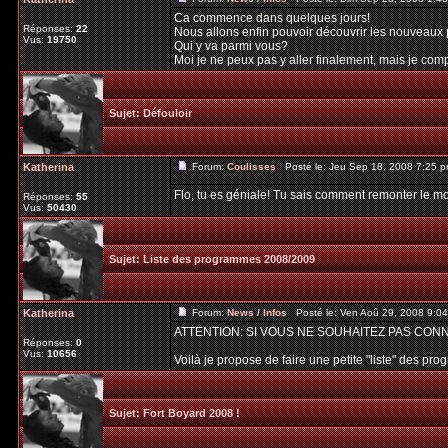
Ca commence dans quelques jours!
Réponses:
22
Nous allons enfin pouvoir découvrir les nouveaux 
Vus:
19750
Qui y va parmi vous?
Moi je ne peux pas y aller finalement, mais je compt
Sujet:
Défouloir
Katherina
Forum:
Coulisses
Posté le: Jeu Sep 18, 2008 7:25 
Flo, tu es géniale! Tu sais comment remonter le mo
Réponses:
55
Vus:
50430
Sujet:
Liste des programmes 2008/2009
Katherina
Forum:
News / Infos
Posté le: Ven Aoû 29, 2008 9:0
ATTENTION: SI VOUS NE SOUHAITEZ PAS CON
Réponses:
0
Vus:
10656
Voilà je propose de faire une petite "liste" des pr
Sujet:
Fort Boyard 2008 !