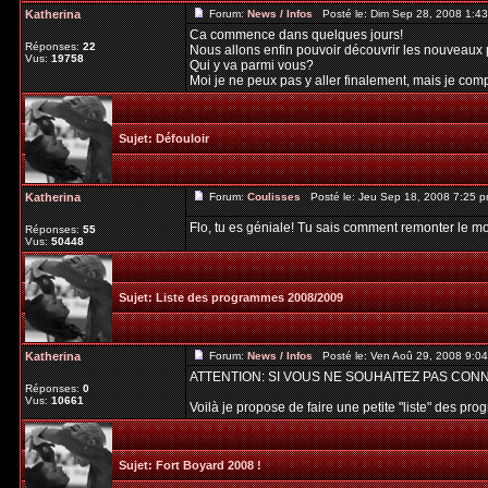
Katherina
Forum:
News / Infos
Posté le: Dim Sep 28, 2008 1:4
Ca commence dans quelques jours!
Réponses:
22
Nous allons enfin pouvoir découvrir les nouveaux 
Vus:
19758
Qui y va parmi vous?
Moi je ne peux pas y aller finalement, mais je compt
Sujet:
Défouloir
Katherina
Forum:
Coulisses
Posté le: Jeu Sep 18, 2008 7:25 
Flo, tu es géniale! Tu sais comment remonter le mo
Réponses:
55
Vus:
50448
Sujet:
Liste des programmes 2008/2009
Katherina
Forum:
News / Infos
Posté le: Ven Aoû 29, 2008 9:0
ATTENTION: SI VOUS NE SOUHAITEZ PAS CON
Réponses:
0
Vus:
10661
Voilà je propose de faire une petite "liste" des pr
Sujet:
Fort Boyard 2008 !