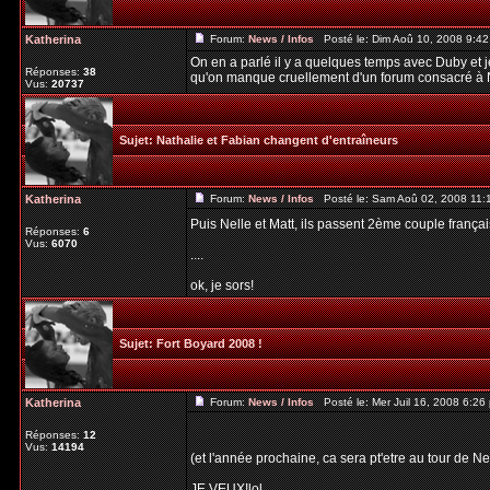
Katherina
Forum:
News / Infos
Posté le: Dim Aoû 10, 2008 9:4
On en a parlé il y a quelques temps avec Duby et j
Réponses:
38
qu'on manque cruellement d'un forum consacré à Ne
Vus:
20737
Sujet:
Nathalie et Fabian changent d'entraîneurs
Katherina
Forum:
News / Infos
Posté le: Sam Aoû 02, 2008 11:
Puis Nelle et Matt, ils passent 2ème couple françai
Réponses:
6
Vus:
6070
....
ok, je sors!
Sujet:
Fort Boyard 2008 !
Katherina
Forum:
News / Infos
Posté le: Mer Juil 16, 2008 6:2
Réponses:
12
Vus:
14194
(et l'année prochaine, ca sera pt'etre au tour de Ne
JE VEUX!lol