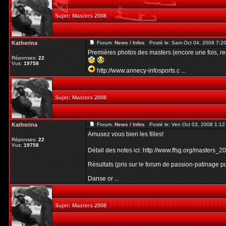
Sujet:
Masters 2008
Katherina
Forum:
News / Infos
Posté le: Sam Oct 04, 2008 7:2
Premières photos des masters (encore une fois, rep
Réponses:
22
Vus:
19758
http://www.annecy-infosports.c ...
Sujet:
Masters 2008
Katherina
Forum:
News / Infos
Posté le: Ven Oct 03, 2008 1:1
Amusez vous bien les filles!
Réponses:
22
Vus:
19758
Détail des notes ici: http://www.ffsg.org/masters_
Résultats (pris sur le forum de passion-patinage pu
Danse or ...
Sujet:
Masters 2008