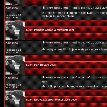
Katherina
Forum:
News / Infos
Posté le: Dim Aoû 24, 2008 9:3
Oui, elle m'a trop fait rire notre ptite Nath! J'ai bien
Réponses:
12
Nath qui lui répond "Merc ...
Vus:
14194
Sujet:
Pernelle Carron & Matthieu Jost
Katherina
Forum:
News / Infos
Posté le: Jeu Aoû 21, 2008 1:0
Magnifique créa Flo! Et je n'avais pas accès à inte
Réponses:
38
Vus:
20737
Sujet:
Fort Boyard 2008 !
Katherina
Forum:
News / Infos
Posté le: Jeu Aoû 21, 2008 1:0
mdr!
Réponses:
12
Merci Flo pour les photos, je serai devant mon éc
Vus:
14194
Sujet:
Nouveaux programmes 2008-2009