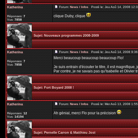
Katherina
Forum:
News / Infos
Posté le: Jeu Aoû 14, 2008 12:
clique Duby, clique
Réponses:
7
Vus:
7858
Sujet:
Nouveaux programmes 2008-2009
Katherina
Forum:
News / Infos
Posté le: Jeu Aoû 14, 2008 9:3
Merci beaucoup beaucoup beaucoup Flo!
Réponses:
7
Vus:
7858
Je suis entrain d'écouter le titre, il est magnifique
Par contre, je ne savais pas qu'Isabelle et Olivier tra
Sujet:
Fort Boyard 2008 !
Katherina
Forum:
News / Infos
Posté le: Mer Aoû 13, 2008 1:5
Ah génial, merci Flo pour la précision
Réponses:
12
Vus:
14194
Sujet:
Pernelle Carron & Matthieu Jost