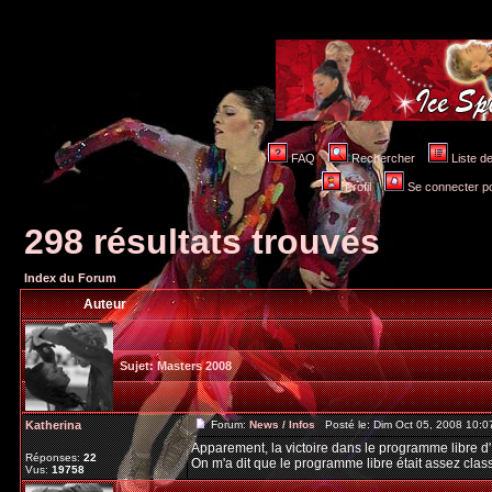
FAQ
Rechercher
Liste 
Profil
Se connecter po
298 résultats trouvés
Index du Forum
Auteur
Sujet:
Masters 2008
Katherina
Forum:
News / Infos
Posté le: Dim Oct 05, 2008 10:
Apparement, la victoire dans le programme libre d'I
Réponses:
22
On m'a dit que le programme libre était assez class
Vus:
19758