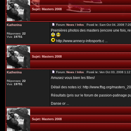
Sujet:
Masters 2008
Katherina
Forum:
News / Infos
Posté le: Sam Oct 04, 2008 7:2
Premières photos des masters (encore une fois, rep
Réponses:
22
Vus:
19751
http://www.annecy-infosports.c ...
Sujet:
Masters 2008
Katherina
Forum:
News / Infos
Posté le: Ven Oct 03, 2008 1:1
Amusez vous bien les filles!
Réponses:
22
Vus:
19751
Détail des notes ici: http://www.ffsg.org/masters_
Résultats (pris sur le forum de passion-patinage pu
Danse or ...
Sujet:
Masters 2008