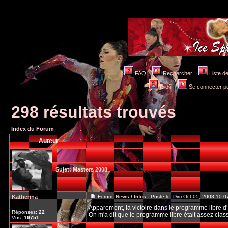
FAQ
Rechercher
Liste 
Profil
Se connecter po
298 résultats trouvés
Index du Forum
Auteur
Sujet:
Masters 2008
Katherina
Forum:
News / Infos
Posté le: Dim Oct 05, 2008 10:
Apparement, la victoire dans le programme libre d'I
Réponses:
22
On m'a dit que le programme libre était assez class
Vus:
19751