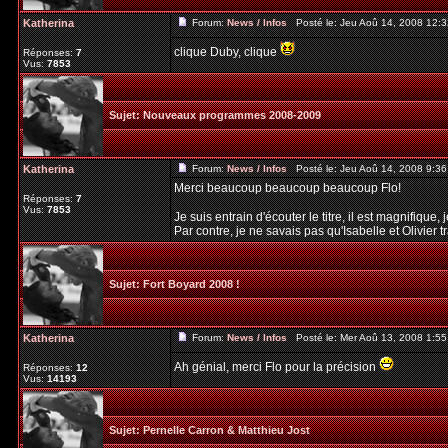
Katherina
Forum:
News / Infos
Posté le: Jeu Aoû 14, 2008 12:
clique Duby, clique
Réponses:
7
Vus:
7853
Sujet:
Nouveaux programmes 2008-2009
Katherina
Forum:
News / Infos
Posté le: Jeu Aoû 14, 2008 9:3
Merci beaucoup beaucoup beaucoup Flo!
Réponses:
7
Vus:
7853
Je suis entrain d'écouter le titre, il est magnifique
Par contre, je ne savais pas qu'Isabelle et Olivier tra
Sujet:
Fort Boyard 2008 !
Katherina
Forum:
News / Infos
Posté le: Mer Aoû 13, 2008 1:5
Ah génial, merci Flo pour la précision
Réponses:
12
Vus:
14193
Sujet:
Pernelle Carron & Matthieu Jost