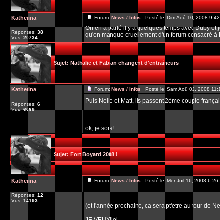
Katherina
Forum:
News / Infos
Posté le: Dim Aoû 10, 2008 9:4
On en a parlé il y a quelques temps avec Duby et j
Réponses:
38
qu'on manque cruellement d'un forum consacré à Ne
Vus:
20734
Sujet:
Nathalie et Fabian changent d'entraîneurs
Katherina
Forum:
News / Infos
Posté le: Sam Aoû 02, 2008 11:
Puis Nelle et Matt, ils passent 2ème couple françai
Réponses:
6
Vus:
6069
....
ok, je sors!
Sujet:
Fort Boyard 2008 !
Katherina
Forum:
News / Infos
Posté le: Mer Juil 16, 2008 6:2
Réponses:
12
Vus:
14193
(et l'année prochaine, ca sera pt'etre au tour de Ne
JE VEUX!lol