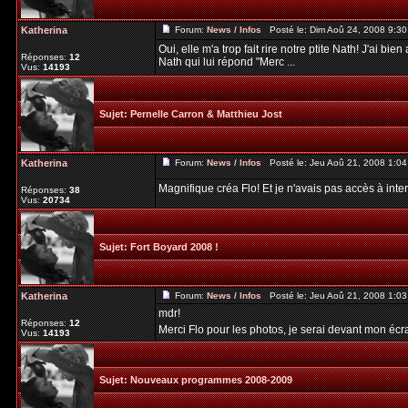
Katherina
Forum:
News / Infos
Posté le: Dim Aoû 24, 2008 9:3
Oui, elle m'a trop fait rire notre ptite Nath! J'ai bien
Réponses:
12
Nath qui lui répond "Merc ...
Vus:
14193
Sujet:
Pernelle Carron & Matthieu Jost
Katherina
Forum:
News / Infos
Posté le: Jeu Aoû 21, 2008 1:0
Magnifique créa Flo! Et je n'avais pas accès à inte
Réponses:
38
Vus:
20734
Sujet:
Fort Boyard 2008 !
Katherina
Forum:
News / Infos
Posté le: Jeu Aoû 21, 2008 1:0
mdr!
Réponses:
12
Merci Flo pour les photos, je serai devant mon éc
Vus:
14193
Sujet:
Nouveaux programmes 2008-2009