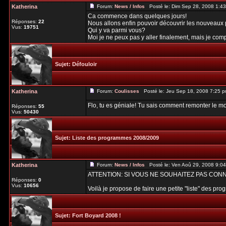
Katherina
Forum:
News / Infos
Posté le: Dim Sep 28, 2008 1:4
Ca commence dans quelques jours!
Réponses:
22
Nous allons enfin pouvoir découvrir les nouveaux 
Vus:
19751
Qui y va parmi vous?
Moi je ne peux pas y aller finalement, mais je compt
Sujet:
Défouloir
Katherina
Forum:
Coulisses
Posté le: Jeu Sep 18, 2008 7:25 
Flo, tu es géniale! Tu sais comment remonter le mo
Réponses:
55
Vus:
50430
Sujet:
Liste des programmes 2008/2009
Katherina
Forum:
News / Infos
Posté le: Ven Aoû 29, 2008 9:0
ATTENTION: SI VOUS NE SOUHAITEZ PAS CON
Réponses:
0
Vus:
10656
Voilà je propose de faire une petite "liste" des pr
Sujet:
Fort Boyard 2008 !