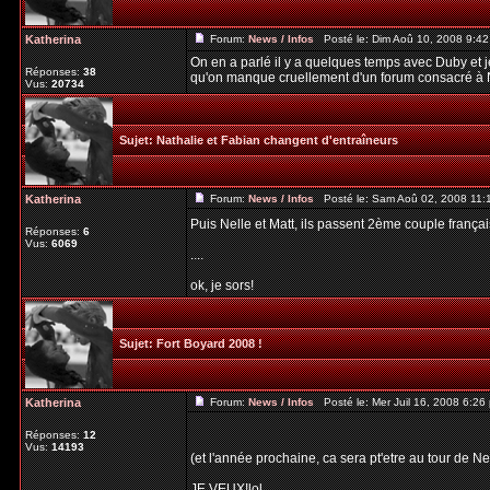
Katherina
Forum:
News / Infos
Posté le: Dim Aoû 10, 2008 9:4
On en a parlé il y a quelques temps avec Duby et j
Réponses:
38
qu'on manque cruellement d'un forum consacré à Ne
Vus:
20734
Sujet:
Nathalie et Fabian changent d'entraîneurs
Katherina
Forum:
News / Infos
Posté le: Sam Aoû 02, 2008 11:
Puis Nelle et Matt, ils passent 2ème couple françai
Réponses:
6
Vus:
6069
....
ok, je sors!
Sujet:
Fort Boyard 2008 !
Katherina
Forum:
News / Infos
Posté le: Mer Juil 16, 2008 6:2
Réponses:
12
Vus:
14193
(et l'année prochaine, ca sera pt'etre au tour de Ne
JE VEUX!lol