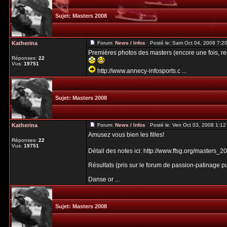
Sujet:
Masters 2008
Katherina
Forum:
News / Infos
Posté le: Sam Oct 04, 2008 7:2
Premières photos des masters (encore une fois, rep
Réponses:
22
Vus:
19751
http://www.annecy-infosports.c ...
Sujet:
Masters 2008
Katherina
Forum:
News / Infos
Posté le: Ven Oct 03, 2008 1:1
Amusez vous bien les filles!
Réponses:
22
Vus:
19751
Détail des notes ici: http://www.ffsg.org/masters_
Résultats (pris sur le forum de passion-patinage pu
Danse or ...
Sujet:
Masters 2008