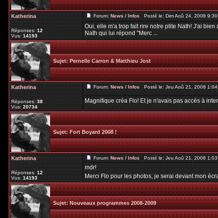
Katherina
Forum:
News / Infos
Posté le: Dim Aoû 24, 2008 9:3
Oui, elle m'a trop fait rire notre ptite Nath! J'ai bien
Réponses:
12
Nath qui lui répond "Merc ...
Vus:
14193
Sujet:
Pernelle Carron & Matthieu Jost
Katherina
Forum:
News / Infos
Posté le: Jeu Aoû 21, 2008 1:0
Magnifique créa Flo! Et je n'avais pas accès à inte
Réponses:
38
Vus:
20734
Sujet:
Fort Boyard 2008 !
Katherina
Forum:
News / Infos
Posté le: Jeu Aoû 21, 2008 1:0
mdr!
Réponses:
12
Merci Flo pour les photos, je serai devant mon éc
Vus:
14193
Sujet:
Nouveaux programmes 2008-2009