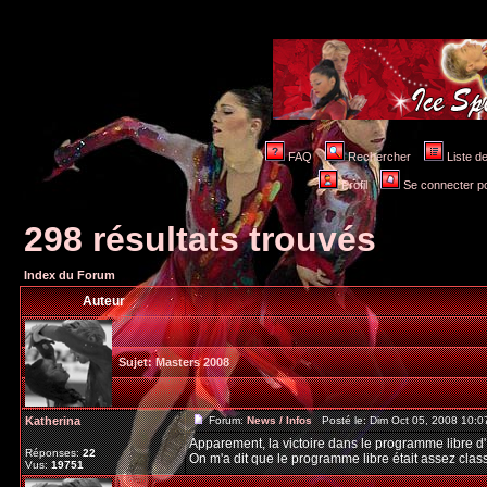
FAQ
Rechercher
Liste 
Profil
Se connecter po
298 résultats trouvés
Index du Forum
Auteur
Sujet:
Masters 2008
Katherina
Forum:
News / Infos
Posté le: Dim Oct 05, 2008 10:
Apparement, la victoire dans le programme libre d'I
Réponses:
22
On m'a dit que le programme libre était assez class
Vus:
19751