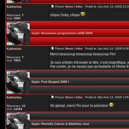
Katherina
Forum:
News / Infos
Posté le: Jeu Aoû 14, 2008 12:
clique Duby, clique
Réponses:
7
Vus:
7853
Sujet:
Nouveaux programmes 2008-2009
Katherina
Forum:
News / Infos
Posté le: Jeu Aoû 14, 2008 9:3
Merci beaucoup beaucoup beaucoup Flo!
Réponses:
7
Vus:
7853
Je suis entrain d'écouter le titre, il est magnifique
Par contre, je ne savais pas qu'Isabelle et Olivier tra
Sujet:
Fort Boyard 2008 !
Katherina
Forum:
News / Infos
Posté le: Mer Aoû 13, 2008 1:5
Ah génial, merci Flo pour la précision
Réponses:
12
Vus:
14193
Sujet:
Pernelle Carron & Matthieu Jost