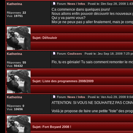
Katherina
Forum:
News / Infos
Posté le: Dim Sep 28, 2008 1:4
Ca commence dans quelques jours!
Réponses:
22
Nous allons enfin pouvoir découvrir les nouveaux 
Vus:
19751
Qui y va parmi vous?
Moi je ne peux pas y aller finalement, mais je compt
Sujet:
Défouloir
Katherina
Forum:
Coulisses
Posté le: Jeu Sep 18, 2008 7:25 
Flo, tu es géniale! Tu sais comment remonter le mo
Réponses:
55
Vus:
50432
Sujet:
Liste des programmes 2008/2009
Katherina
Forum:
News / Infos
Posté le: Ven Aoû 29, 2008 9:0
ATTENTION: SI VOUS NE SOUHAITEZ PAS CON
Réponses:
0
Vus:
10656
Voilà je propose de faire une petite "liste" des pr
Sujet:
Fort Boyard 2008 !