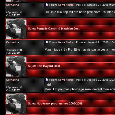
Katherina
Forum:
News / Infos
Posté le: Dim Aoû 24, 2008 9:3
Oui, elle m'a trop fait rire notre ptite Nath! J'ai bie
Réponses:
12
Vus:
14197
Sujet:
Pernelle Carron & Matthieu Jost
Katherina
Forum:
News / Infos
Posté le: Jeu Aoû 21, 2008 1:0
Magnifique créa Flo! Et je n'avais pas accès à inte
Réponses:
38
Vus:
20739
Sujet:
Fort Boyard 2008 !
Katherina
Forum:
News / Infos
Posté le: Jeu Aoû 21, 2008 1:0
mdr!
Réponses:
12
Merci Flo pour les photos, je serai devant mon éc
Vus:
14197
Sujet:
Nouveaux programmes 2008-2009