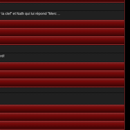
r la clef" et Nath qui lui répond "Merc ...
rd!