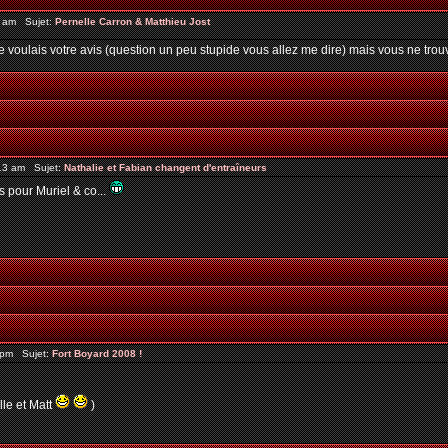
2 am Sujet:
Pernelle Carron & Matthieu Jost
e voulais votre avis (question un peu stupide vous allez me dire) mais vous ne tro
13 am Sujet:
Nathalie et Fabian changent d'entraîneurs
s pour Muriel & co...
6 pm Sujet:
Fort Boyard 2008 !
lle et Matt
)