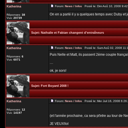
Katherina
Forum:
News / Infos
Posté le: Dim Aoû 10, 2008 9:4
On en a parlé il y a quelques temps avec Duby et j
Réponses:
38
Vus:
20739
Sujet:
Nathalie et Fabian changent d'entraîneurs
Katherina
Forum:
News / Infos
Posté le: Sam Aoû 02, 2008 11:
Puis Nelle et Matt, ils passent 2ème couple françai
Réponses:
6
Vus:
6071
....
ok, je sors!
Sujet:
Fort Boyard 2008 !
Katherina
Forum:
News / Infos
Posté le: Mer Juil 16, 2008 6:2
Réponses:
12
Vus:
14197
(et l'année prochaine, ca sera pt'etre au tour de Ne
JE VEUX!lol