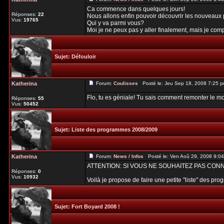
Ca commence dans quelques jours!
Réponses:
22
Nous allons enfin pouvoir découvrir les nouveaux 
Vus:
19765
Qui y va parmi vous?
Moi je ne peux pas y aller finalement, mais je compt
Sujet:
Défouloir
Katherina
Forum:
Coulisses
Posté le: Jeu Sep 18, 2008 7:25 
Flo, tu es géniale! Tu sais comment remonter le mo
Réponses:
55
Vus:
50452
Sujet:
Liste des programmes 2008/2009
Katherina
Forum:
News / Infos
Posté le: Ven Aoû 29, 2008 9:0
ATTENTION: SI VOUS NE SOUHAITEZ PAS CON
Réponses:
0
Vus:
10932
Voilà je propose de faire une petite "liste" des pr
Sujet:
Fort Boyard 2008 !