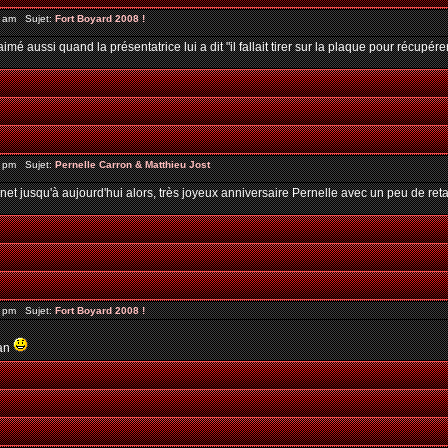
0 am Sujet:
Fort Boyard 2008 !
n aimé aussi quand la présentatrice lui a dit "il fallait tirer sur la plaque pour récupére
4 pm Sujet:
Pernelle Carron & Matthieu Jost
rnet jusqu'à aujourd'hui alors, très joyeux anniversaire Pernelle avec un peu de reta
3 pm Sujet:
Fort Boyard 2008 !
ran