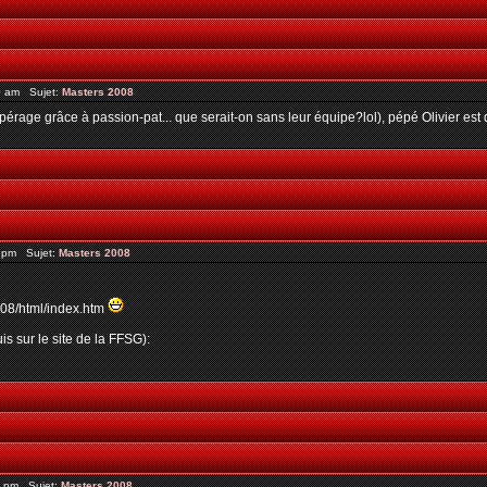
0 am Sujet:
Masters 2008
érage grâce à passion-pat... que serait-on sans leur équipe?lol), pépé Olivier est 
2 pm Sujet:
Masters 2008
2008/html/index.htm
is sur le site de la FFSG):
3 pm Sujet:
Masters 2008