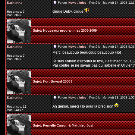
Katherina
Forum:
News / Infos
Posté le: Jeu Aoû 14, 2008 12:
clique Duby, clique
Réponses:
7
Vus:
7860
Sujet:
Nouveaux programmes 2008-2009
Katherina
Forum:
News / Infos
Posté le: Jeu Aoû 14, 2008 9:3
Merci beaucoup beaucoup beaucoup Flo!
Réponses:
7
Vus:
7860
Je suis entrain d'écouter le titre, il est magnifique
Par contre, je ne savais pas qu'Isabelle et Olivier tra
Sujet:
Fort Boyard 2008 !
Katherina
Forum:
News / Infos
Posté le: Mer Aoû 13, 2008 1:5
Ah génial, merci Flo pour la précision
Réponses:
12
Vus:
14197
Sujet:
Pernelle Carron & Matthieu Jost