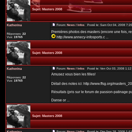
Sujet:
Masters 2008
Katherina
Forum:
News / Infos
Posté le: Sam Oct 04, 2008 7:2
Premières photos des masters (encore une fois, rep
Réponses:
22
http://www.annecy-infosports.c ...
Vus:
19765
Sujet:
Masters 2008
Katherina
Forum:
News / Infos
Posté le: Ven Oct 03, 2008 1:1
Amusez vous bien les filles!
Réponses:
22
Vus:
19765
Détail des notes ici: http://www.ffsg.org/masters_
Résultats (pris sur le forum de passion-patinage pu
Danse or ...
Sujet:
Masters 2008
Katherina
Forum:
News / Infos
Posté le: Dim Sep 28, 2008 1:4