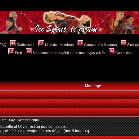
FAQ
Rechercher
Liste des Membres
Groupes d'utilisateurs
S'enreg
Profil
Se connecter pour vérifier ses messages privés
Connexion
Message
07 am Sujet:
Masters 2008
sabelle et Olivier est un peu contestée...
ique... Je suis presque un peu déçue (bon il faudra q ...