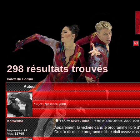
298 résultats trouvés
Index du Forum
Auteur
Sujet:
Masters 2008
Katherina
Forum:
News / Infos
Posté le: Dim Oct 05, 2008 10:
Apparement, la victoire dans le programme libre d'I
Réponses:
22
On m'a dit que le programme libre était assez class
Vus:
19765