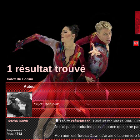
1 résultat trouvé
Index du Forum
Auteur
Sujet:
Bonjour!
Teresa Dawn
Forum:
Présentation
Posté le: Ven Mar 16, 2007 3:3
Je n'ai pas introducted plus tôt parce que je ne 
Réponses:
5
Vus:
4792
Mon nom est Teresa Dawn. J'ai aimé la première fois