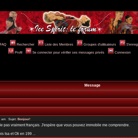
FAQ
Rechercher
Liste des Membres
Groupes d'utilisateurs
S'enreg
Profil
Se connecter pour vérifier ses messages privés
Connexion
Message
6 am Sujet:
Bonjour!
parle pas vraiment français. J'espère que vous pouvez immobile me comprendre.
 Isa et Oli en 199 ...