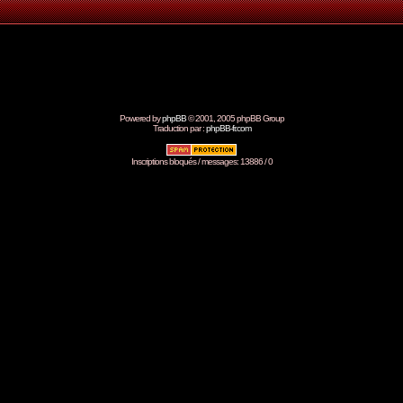
Powered by
phpBB
© 2001, 2005 phpBB Group
Traduction par :
phpBB-fr.com
Inscriptions bloqués / messages: 13886 / 0