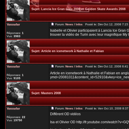
Sujet:
Lancia Ice Gran Gala 2008 et Golden Skate Awards 2008
Yennefer
Forum:
News / Infos
Posté le: Dim Oct 12, 2008 7:1
Isabelle et Olivier participaient à Lancia Ice Gra
Réponses:
1
trouver la vidéo de Turin avec leur magnifique My I
Vus:
3983
Sujet:
Article en icenetwork à Nathalie et Fabian
Yennefer
Forum:
News / Infos
Posté le: Dim Oct 12, 2008 6:4
Article en icenetwork à Nathalie et Fabian en angl
Réponses:
1
ymd=20081011&content_id=52910&vkey=ice_ne
Vus:
9105
Sujet:
Masters 2008
Yennefer
Forum:
News / Infos
Posté le: Ven Oct 10, 2008 8:3
Différent OD vidéos
Réponses:
22
Vus:
19750
Isa et Olivier OD http://fr.youtube.com/watch?v=