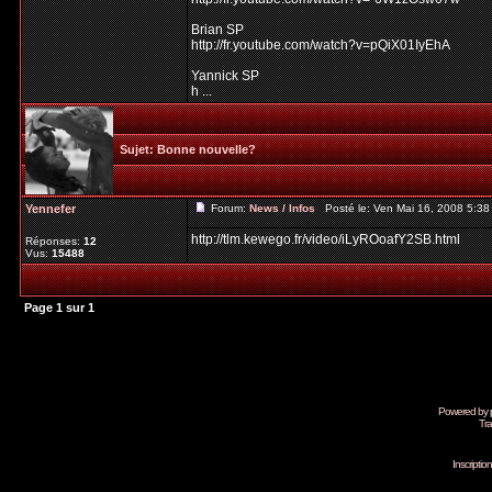
Brian SP
http://fr.youtube.com/watch?v=pQiX01IyEhA
Yannick SP
h ...
Sujet:
Bonne nouvelle?
Yennefer
Forum:
News / Infos
Posté le: Ven Mai 16, 2008 5:3
http://tlm.kewego.fr/video/iLyROoafY2SB.html
Réponses:
12
Vus:
15488
Page
1
sur
1
Powered by
Tra
Inscripti