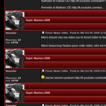
Nathalie et Fabian OD http://fr.youtube.com/wa
Pernelle et Mathieu OD http://fr.youtube.com/wa ...
Sujet:
Masters 2008
Yennefer
Forum:
News / Infos
Posté le: Mer Oct 08, 2008 11:
Merci d'avoir mis ma video sur le forum j'aller le fai
Réponses:
22
Vus:
19750
Merci beaucoup Nadou pour cette vidéo, elle est 
Sujet:
Masters 2008
Yennefer
Forum:
News / Infos
Posté le: Mer Oct 08, 2008 6:5
danse seniors podium http://fr.youtube.com
Réponses:
22
Vus:
19750
Sujet:
Masters 2008
Yennefer
Forum:
News / Infos
Posté le: Mer Oct 08, 2008 11: