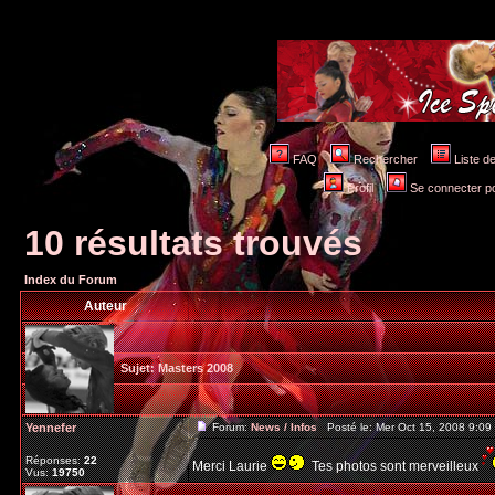
FAQ
Rechercher
Liste 
Profil
Se connecter po
10 résultats trouvés
Index du Forum
Auteur
Sujet:
Masters 2008
Yennefer
Forum:
News / Infos
Posté le: Mer Oct 15, 2008 9:0
Réponses:
22
Merci Laurie
Tes photos sont merveilleux
Vus:
19750