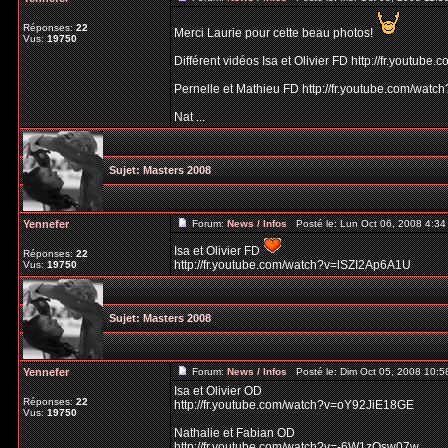
Réponses:
22
Merci Laurie pour cette beau photos!
Vus:
19750
Différent vidéos Isa et Olivier FD http://fr.yout
Pernelle et Mathieu FD http://fr.youtube.com/wat
Nat ...
Sujet:
Masters 2008
Yennefer
Forum:
News / Infos
Posté le: Lun Oct 06, 2008 4:3
Isa et Olivier FD
Réponses:
22
http://fr.youtube.com/watch?v=lSZI2Ap6A1U
Vus:
19750
Sujet:
Masters 2008
Yennefer
Forum:
News / Infos
Posté le: Dim Oct 05, 2008 10:
Isa et Olivier OD
Réponses:
22
http://fr.youtube.com/watch?v=oY92JiE18GE
Vus:
19750
Nathalie et Fabian OD
http://fr.youtube.com/watch?v=-6W1zOsw07w