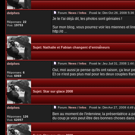
delphes
Forum:
News / Infos
Posté le: Dim Oct 26, 2008 5:3
Je te l'ai déjà dit, tes photos sont géniales !
Réponses:
22
Vus:
19753
Sur mon blog, vous pourrez voir les miennes et lir
http://d ...
Sujet:
Nathalie et Fabian changent d'entraîneurs
delphes
Forum:
News / Infos
Posté le: Jeu Juil 31, 2008 1:4
Oui, moi aussi je pense qu'ils ont raison, ça leur p
Réponses:
6
Et ce n'est pas plus mal pour les deux couples franç
Vus:
6069
Sujet:
Star sur glace 2008
delphes
Forum:
News / Infos
Posté le: Dim Avr 27, 2008 4:49
Ben au moment de l'interview, la présentatrice a par
Réponses:
126
du coup je vois peut être des bonnes choses dans c
Vus:
62057