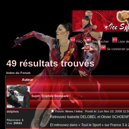
FAQ
Rechercher
Liste 
Profil
Se connecter po
49 résultats trouvés
Index du Forum
Auteur
Sujet:
Trophée Bompard !
delphes
Forum:
News / Infos
Posté le: Lun Nov 10, 2008 11:
Retrouvez Isabelle DELOBEL et Olivier SCHOENF
Réponses:
1
Vus:
20041
Et retrouvez dans « Tout le Sport » sur France 3 à 