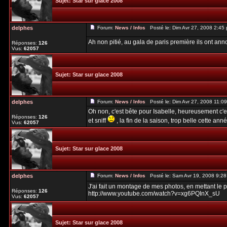
Sujet:
Star sur glace 2008
delphes
Forum:
News / Infos
Posté le: Dim Avr 27, 2008 2:45
Ah non pitié, au gala de paris première ils ont annon
Réponses:
126
Vus:
62057
Sujet:
Star sur glace 2008
delphes
Forum:
News / Infos
Posté le: Dim Avr 27, 2008 11:0
Oh non, c'est bête pour Isabelle, heureusement c'est
Réponses:
126
et sniff
, la fin de la saison, trop belle cette anné
Vus:
62057
Sujet:
Star sur glace 2008
delphes
Forum:
News / Infos
Posté le: Sam Avr 19, 2008 9:2
J'ai fait un montage de mes photos, en mettant le 
Réponses:
126
http://www.youtube.com/watch?v=xg6PQInX_sU
Vus:
62057
Sujet:
Star sur glace 2008