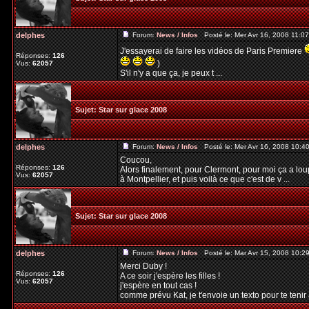
delphes
Forum:
News / Infos
Posté le: Mer Avr 16, 2008 11:0
J'essayerai de faire les vidéos de Paris Premiere
Réponses:
126
)
Vus:
62057
S'il n'y a que ça, je peux t ...
Sujet:
Star sur glace 2008
delphes
Forum:
News / Infos
Posté le: Mer Avr 16, 2008 10:4
Coucou,
Réponses:
126
Alors finalement, pour Clermont, pour moi ça a lou
Vus:
62057
à Montpellier, et puis voilà ce que c'est de v ...
Sujet:
Star sur glace 2008
delphes
Forum:
News / Infos
Posté le: Mar Avr 15, 2008 10:2
Merci Duby !
Réponses:
126
A ce soir j'espère les filles !
Vus:
62057
j'espère en tout cas !
comme prévu Kat, je t'envoie un texto pour te tenir 