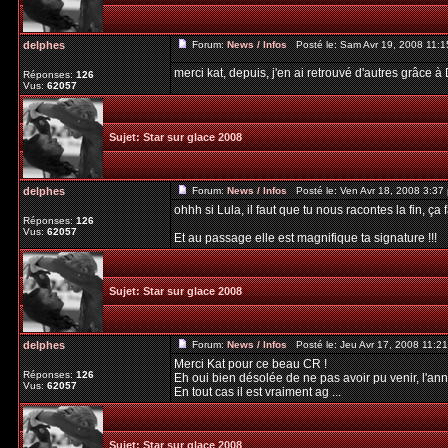
delphes
Forum:
News / Infos
Posté le: Sam Avr 19, 2008 11:
merci kat, depuis, j'en ai retrouvé d'autres grâce à
Réponses:
126
Vus:
62057
Sujet:
Star sur glace 2008
delphes
Forum:
News / Infos
Posté le: Ven Avr 18, 2008 3:3
ohhh si Lula, il faut que tu nous racontes la fin, ça fa
Réponses:
126
Vus:
62057
Et au passage elle est magnifique ta signature !!!
Sujet:
Star sur glace 2008
delphes
Forum:
News / Infos
Posté le: Jeu Avr 17, 2008 11:2
Merci Kat pour ce beau CR !
Réponses:
126
Eh oui bien désolée de ne pas avoir pu venir, l'anné
Vus:
62057
En tout cas il est vraiment ag ...
Sujet:
Star sur glace 2008