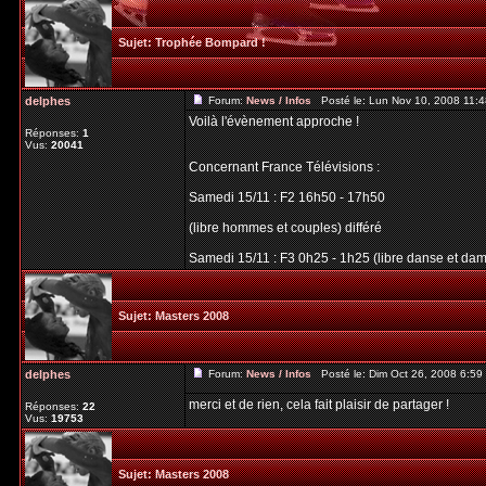
Sujet:
Trophée Bompard !
delphes
Forum:
News / Infos
Posté le: Lun Nov 10, 2008 11:
Voilà l'évènement approche !
Réponses:
1
Vus:
20041
Concernant France Télévisions :
Samedi 15/11 : F2 16h50 - 17h50
(libre hommes et couples) différé
Samedi 15/11 : F3 0h25 - 1h25 (libre danse et dames
Sujet:
Masters 2008
delphes
Forum:
News / Infos
Posté le: Dim Oct 26, 2008 6:5
merci et de rien, cela fait plaisir de partager !
Réponses:
22
Vus:
19753
Sujet:
Masters 2008