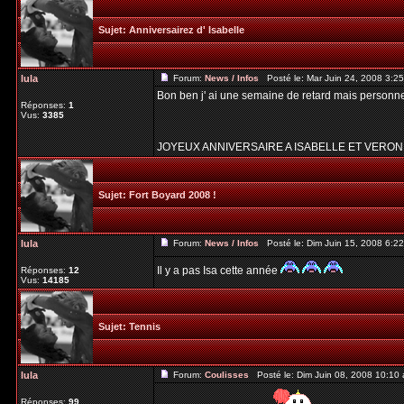
Sujet:
Anniversairez d' Isabelle
lula
Forum:
News / Infos
Posté le: Mar Juin 24, 2008 3:2
Bon ben j' ai une semaine de retard mais personne 
Réponses:
1
Vus:
3385
JOYEUX ANNIVERSAIRE A ISABELLE ET VERONI
Sujet:
Fort Boyard 2008 !
lula
Forum:
News / Infos
Posté le: Dim Juin 15, 2008 6:2
Il y a pas Isa cette année
Réponses:
12
Vus:
14185
Sujet:
Tennis
lula
Forum:
Coulisses
Posté le: Dim Juin 08, 2008 10:10
Réponses:
99