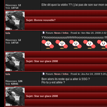
Elle dit quoi la vidéo ?? ( j'ai pas de son sur mon or
Réponses:
12
Vus:
14714
Sujet:
Bonne nouvelle?
lula
Forum:
News / Infos
Posté le: Ven Mai 16, 2008 2:3
YYoooooouuuuuuuhhhhhhoooooouuuuuuuuuu !!!!
Réponses:
12
Vus:
14714
Sujet:
Star sur glace 2008
lula
Forum:
News / Infos
Posté le: Jeu Avr 24, 2008 5:26
Bon alors ils reste qui a aller à SSG ?
Réponses:
126
Flo tu y est allée ?
Vus:
62041
Sujet:
Star sur glace 2008