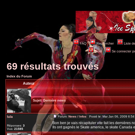
FAQ
Rechercher
Liste 
Profil
Se connecter po
69 résultats trouvés
Index du Forum
Auteur
Sujet:
Dernière news
lula
Forum:
News / Infos
Posté le: Mar Jan 06, 2009 6:5
Bon ben je vais récapituler vite fait les dernières n
Réponses:
3
Ils ont gagnés le Skate america, le skate Canada et 
Vus:
21585