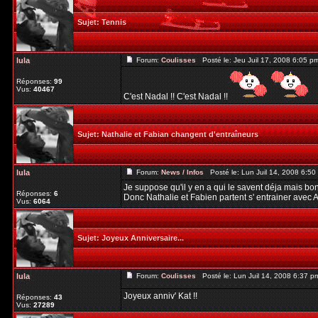
Sujet:
Tennis
lula
Forum:
Coulisses
Posté le: Jeu Juil 17, 2008 6:05 
Réponses:
99
Vus:
40467
C'est Nadal !! C'est Nadal !!
Sujet:
Nathalie et Fabian changent d'entraîneurs
lula
Forum:
News / Infos
Posté le: Lun Juil 14, 2008 6:5
Je suppose qu'il y en a qui le savent déja mais b
Réponses:
6
Donc Nathalie et Fabien partent s' entrainer avec
Vus:
6064
Sujet:
Joyeux Anniversaire...
lula
Forum:
Coulisses
Posté le: Lun Juil 14, 2008 6:37 
Joyeux anniv' Kat !!
Réponses:
43
Vus:
27289