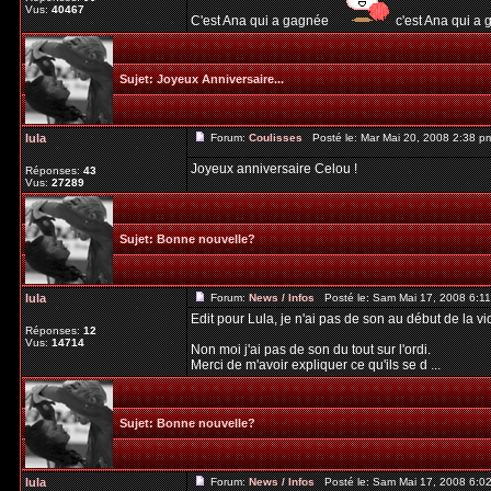
Vus:
40467
C'est Ana qui a gagnée
c'est Ana qui a
Sujet:
Joyeux Anniversaire...
lula
Forum:
Coulisses
Posté le: Mar Mai 20, 2008 2:38 
Joyeux anniversaire Celou !
Réponses:
43
Vus:
27289
Sujet:
Bonne nouvelle?
lula
Forum:
News / Infos
Posté le: Sam Mai 17, 2008 6:1
Edit pour Lula, je n'ai pas de son au début de la vi
Réponses:
12
Vus:
14714
Non moi j'ai pas de son du tout sur l'ordi.
Merci de m'avoir expliquer ce qu'ils se d ...
Sujet:
Bonne nouvelle?
lula
Forum:
News / Infos
Posté le: Sam Mai 17, 2008 6:0