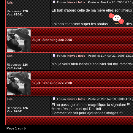
lula
Forum:
News / Infos
Posté le: Mer Avr 23, 2008 6:14
Eh bah d'abord celle de ma mère elles sont mieux
Réponses:
126
Vus:
62041
Lol nan elles sont super tes photos
dès 
Sujet:
Star sur glace 2008
lula
Forum:
News / Infos
Posté le: Lun Avr 21, 2008 12:
Moi je veux bien isabelle et olivier sur my immortal
Réponses:
126
Vus:
62041
Sujet:
Star sur glace 2008
lula
Forum:
News / Infos
Posté le: Ven Avr 18, 2008 4:11
Et au passage elle est magnifique ta signature !!!
Réponses:
126
Merci c'est pas moi qui l'ais fait.
Vus:
62041
Comment on fait pour ajouter des images ??
Page
1
sur
5