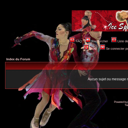
FAQ
Rechercher
Liste 
Profil
Se connecter po
Index du Forum
Aucun sujet ou message n
Powered by
Tra