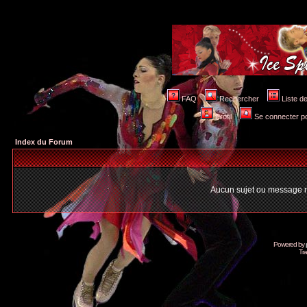
FAQ
Rechercher
Liste 
Profil
Se connecter po
Index du Forum
Aucun sujet ou message n
Powered by
Tra