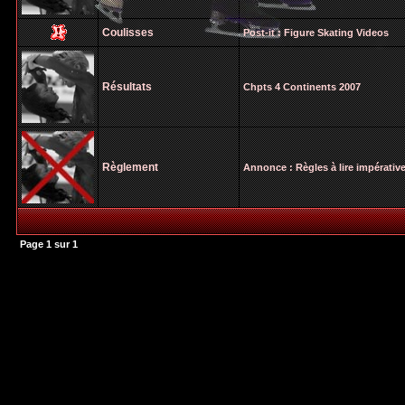
Coulisses
Post-it :
Figure Skating Videos
Résultats
Chpts 4 Continents 2007
Règlement
Annonce :
Règles à lire impérati
Page
1
sur
1