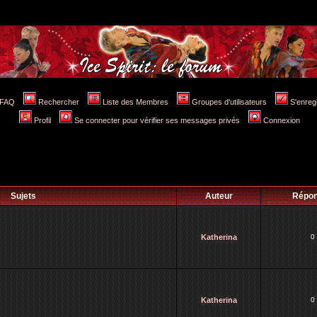
FAQ
Rechercher
Liste des Membres
Groupes d'utilisateurs
S'enreg
Profil
Se connecter pour vérifier ses messages privés
Connexion
Sujets
Auteur
Répo
Katherina
0
Katherina
0