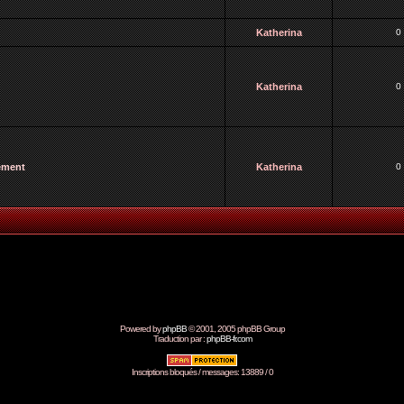
Katherina
0
Katherina
0
vement
Katherina
0
Powered by
phpBB
© 2001, 2005 phpBB Group
Traduction par :
phpBB-fr.com
Inscriptions bloqués / messages: 13889 / 0