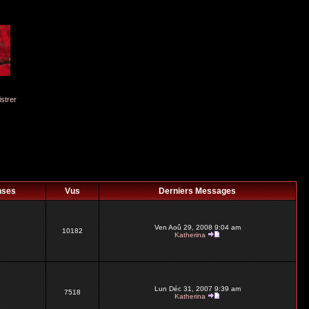
istrer
nses
Vus
Derniers Messages
Ven Aoû 29, 2008 9:04 am
10182
Katherina
Lun Déc 31, 2007 9:39 am
7518
Katherina