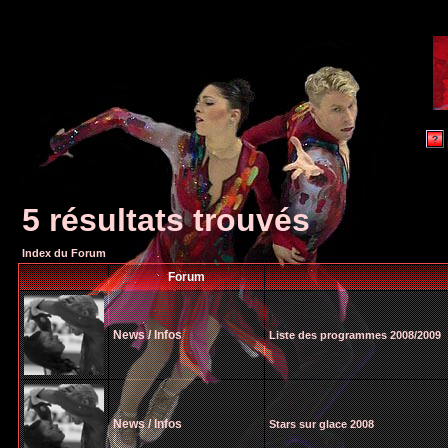
5 résultats trouvés
Index du Forum
Forum
News / Infos
Liste des programmes 2008/2009
News / Infos
Stars sur glace 2008