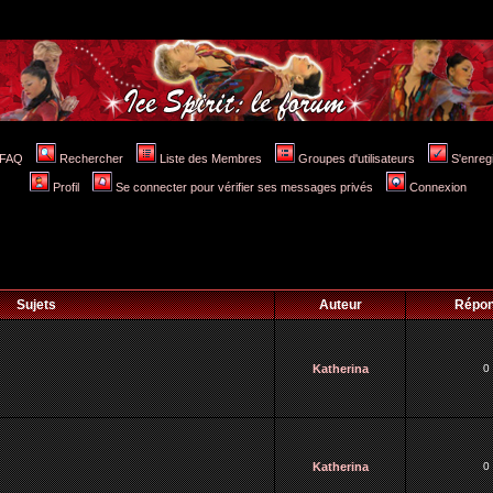
FAQ
Rechercher
Liste des Membres
Groupes d'utilisateurs
S'enreg
Profil
Se connecter pour vérifier ses messages privés
Connexion
Sujets
Auteur
Répo
Katherina
0
Katherina
0