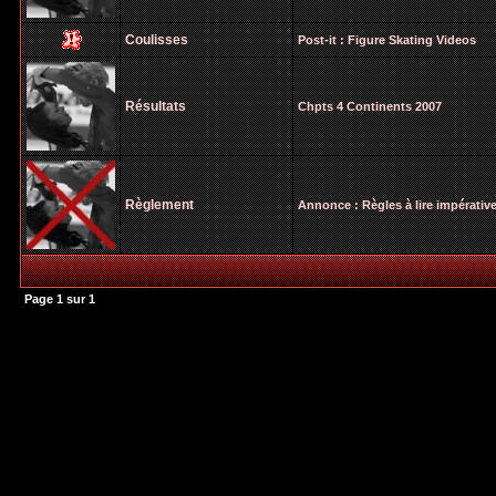
Coulisses
Post-it :
Figure Skating Videos
Résultats
Chpts 4 Continents 2007
Règlement
Annonce :
Règles à lire impérati
Page
1
sur
1