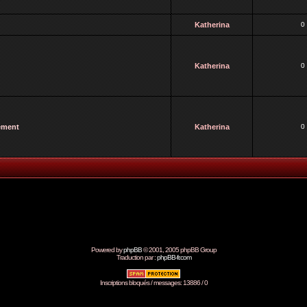
Katherina
0
Katherina
0
vement
Katherina
0
Powered by
phpBB
© 2001, 2005 phpBB Group
Traduction par :
phpBB-fr.com
Inscriptions bloqués / messages: 13886 / 0