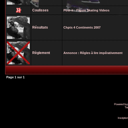
Coulisses
Post-it :
Figure Skating Videos
Résultats
Chpts 4 Continents 2007
Règlement
Annonce :
Règles à lire impérativement
Page
1
sur
1
Powered by
Tra
Inscripti