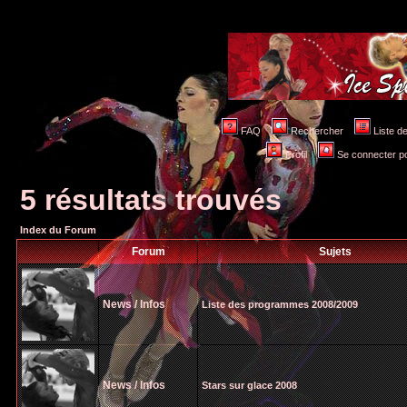
FAQ
Rechercher
Liste 
Profil
Se connecter po
5 résultats trouvés
Index du Forum
Forum
Sujets
News / Infos
Liste des programmes 2008/2009
News / Infos
Stars sur glace 2008