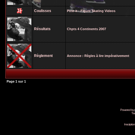
Coulisses
Post-it :
Figure Skating Videos
Résultats
Chpts 4 Continents 2007
Règlement
Annonce :
Règles à lire impérativement
Page
1
sur
1
Powered by
Tra
Inscripti