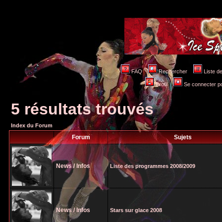
FAQ
Rechercher
Liste 
Profil
Se connecter po
5 résultats trouvés
Index du Forum
Forum
Sujets
News / Infos
Liste des programmes 2008/2009
News / Infos
Stars sur glace 2008