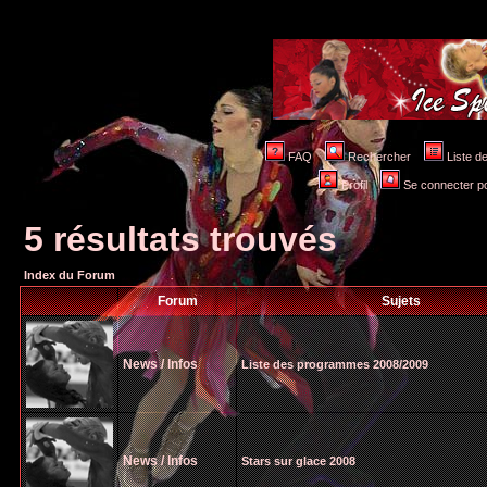
FAQ
Rechercher
Liste 
Profil
Se connecter po
5 résultats trouvés
Index du Forum
Forum
Sujets
News / Infos
Liste des programmes 2008/2009
News / Infos
Stars sur glace 2008