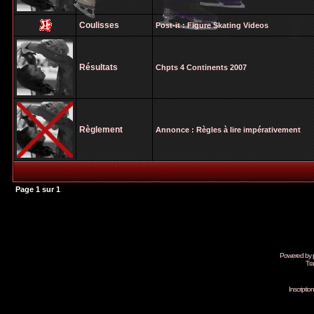
Coulisses
Post-it :
Figure Skating Videos
Résultats
Chpts 4 Continents 2007
Règlement
Annonce :
Règles à lire impérativement
Page
1
sur
1
Powered by
Tra
Inscripti