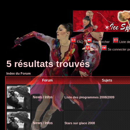
FAQ
Rechercher
Liste 
Profil
Se connecter po
5 résultats trouvés
Index du Forum
Forum
Sujets
News / Infos
Liste des programmes 2008/2009
News / Infos
Stars sur glace 2008