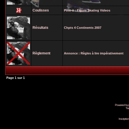
Coulisses
Post-it :
Figure Skating Videos
Résultats
Chpts 4 Continents 2007
Règlement
Annonce :
Règles à lire impérativement
Page
1
sur
1
Powered by
Tra
Inscripti