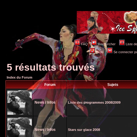
FAQ
Rechercher
Liste 
Profil
Se connecter po
5 résultats trouvés
Index du Forum
Forum
Sujets
News / Infos
Liste des programmes 2008/2009
News / Infos
Stars sur glace 2008