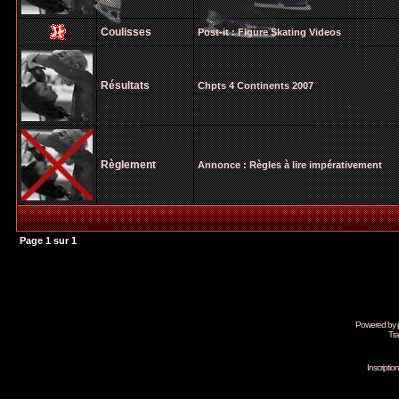
Coulisses
Post-it :
Figure Skating Videos
Résultats
Chpts 4 Continents 2007
Règlement
Annonce :
Règles à lire impérativement
Page
1
sur
1
Powered by
Tra
Inscripti