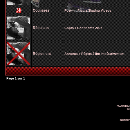
Coulisses
Post-it :
Figure Skating Videos
Résultats
Chpts 4 Continents 2007
Règlement
Annonce :
Règles à lire impérativement
Page
1
sur
1
Powered by
Tra
Inscripti