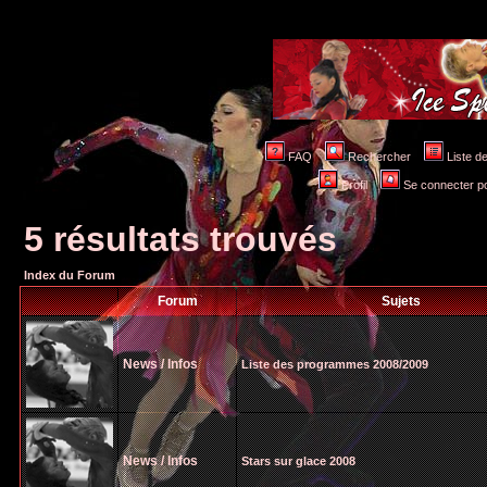
FAQ
Rechercher
Liste 
Profil
Se connecter po
5 résultats trouvés
Index du Forum
Forum
Sujets
News / Infos
Liste des programmes 2008/2009
News / Infos
Stars sur glace 2008