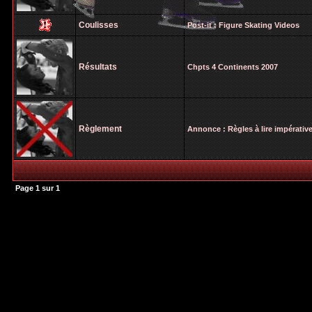
Coulisses
Post-it :
Figure Skating Videos
Résultats
Chpts 4 Continents 2007
Règlement
Annonce :
Règles à lire impérati
Page
1
sur
1