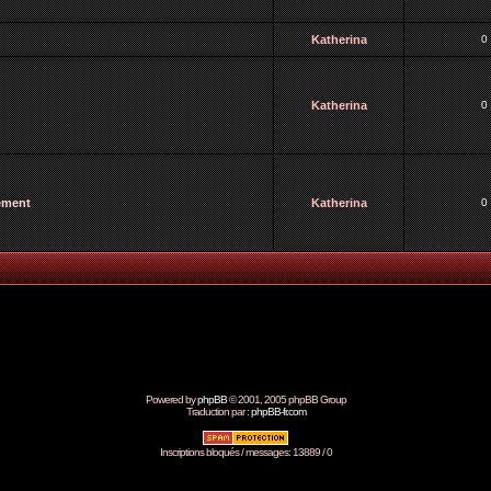
Katherina
0
Katherina
0
vement
Katherina
0
Powered by
phpBB
© 2001, 2005 phpBB Group
Traduction par :
phpBB-fr.com
Inscriptions bloqués / messages: 13889 / 0