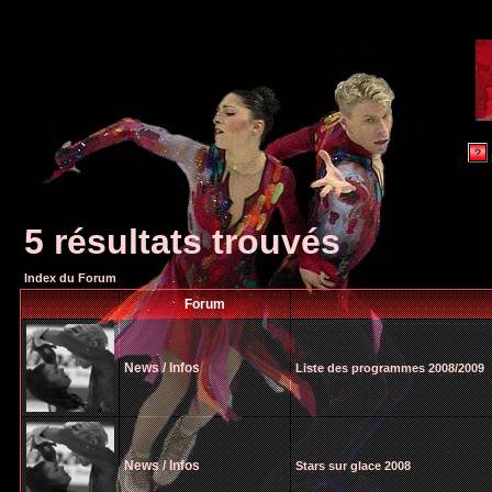
5 résultats trouvés
Index du Forum
Forum
News / Infos
Liste des programmes 2008/2009
News / Infos
Stars sur glace 2008