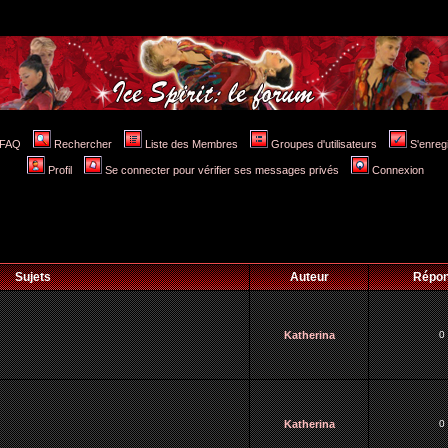
FAQ
Rechercher
Liste des Membres
Groupes d'utilisateurs
S'enreg
Profil
Se connecter pour vérifier ses messages privés
Connexion
Sujets
Auteur
Répo
Katherina
0
Katherina
0