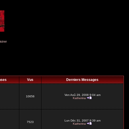
istrer
nses
Vus
Derniers Messages
Ven Aoû 29, 2008 9:04 am
10656
Katherina
Lun Déc 31, 2007 9:39 am
7523
Katherina