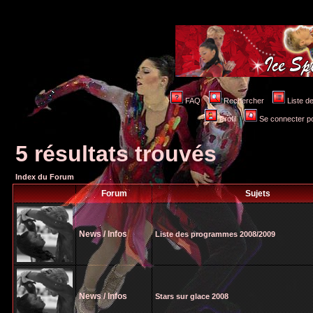
FAQ
Rechercher
Liste 
Profil
Se connecter po
5 résultats trouvés
Index du Forum
Forum
Sujets
News / Infos
Liste des programmes 2008/2009
News / Infos
Stars sur glace 2008