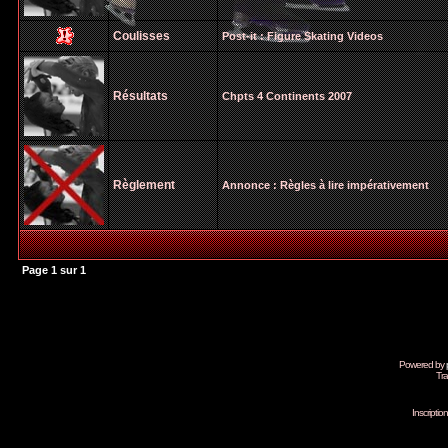
Coulisses
Post-it :
Figure Skating Videos
Résultats
Chpts 4 Continents 2007
Règlement
Annonce :
Règles à lire impérativement
Page
1
sur
1
Powered by
Tra
Inscripti