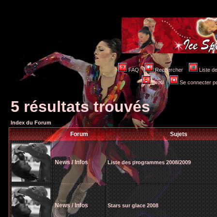
FAQ
Rechercher
Liste 
Profil
Se connecter po
5 résultats trouvés
Index du Forum
Forum
Sujets
News / Infos
Liste des programmes 2008/2009
News / Infos
Stars sur glace 2008