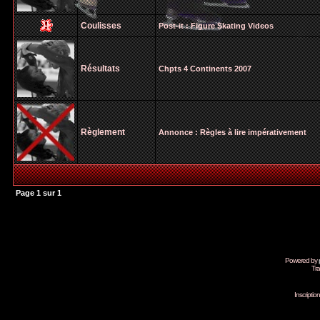
Coulisses
Post-it :
Figure Skating Videos
Résultats
Chpts 4 Continents 2007
Règlement
Annonce :
Règles à lire impérativement
Page
1
sur
1
Powered by
Tra
Inscripti