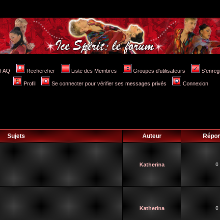
FAQ
Rechercher
Liste des Membres
Groupes d'utilisateurs
S'enreg
Profil
Se connecter pour vérifier ses messages privés
Connexion
Sujets
Auteur
Répo
Katherina
0
Katherina
0