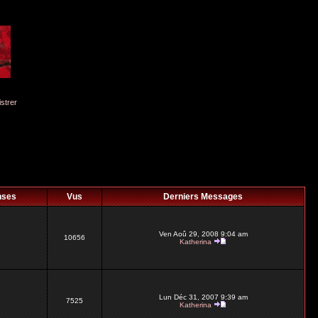
istrer
nses
Vus
Derniers Messages
Ven Aoû 29, 2008 9:04 am
10656
Katherina
Lun Déc 31, 2007 9:39 am
7525
Katherina