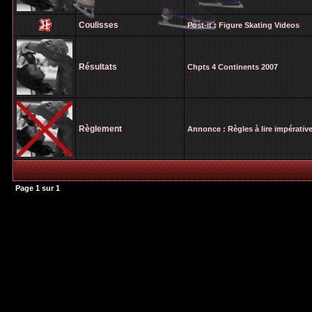
Coulisses
Post-it :
Figure Skating Videos
Résultats
Chpts 4 Continents 2007
Règlement
Annonce :
Règles à lire impérati
Page
1
sur
1