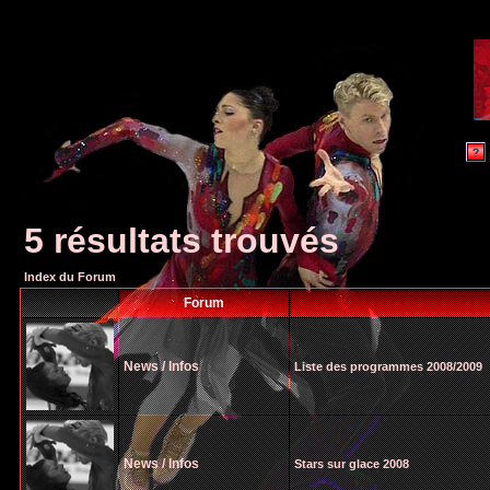
5 résultats trouvés
Index du Forum
Forum
News / Infos
Liste des programmes 2008/2009
News / Infos
Stars sur glace 2008