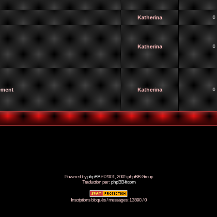
Katherina
0
Katherina
0
vement
Katherina
0
Powered by
phpBB
© 2001, 2005 phpBB Group
Traduction par :
phpBB-fr.com
Inscriptions bloqués / messages: 13890 / 0