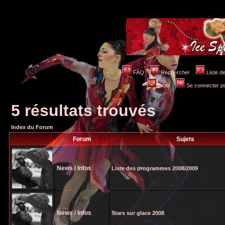
FAQ
Rechercher
Liste 
Profil
Se connecter po
5 résultats trouvés
Index du Forum
Forum
Sujets
News / Infos
Liste des programmes 2008/2009
News / Infos
Stars sur glace 2008