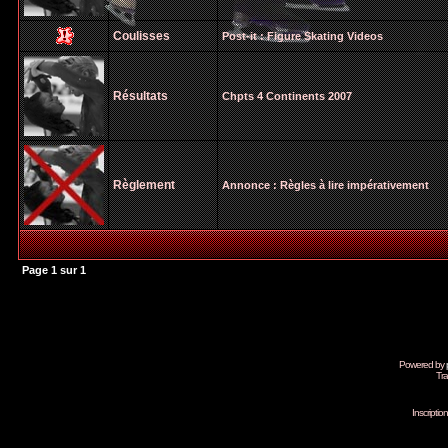
Coulisses
Post-it :
Figure Skating Videos
Résultats
Chpts 4 Continents 2007
Règlement
Annonce :
Règles à lire impérativement
Page
1
sur
1
Powered by
Tra
Inscripti