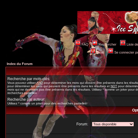
FAQ
Rechercher
Liste 
Profil
Se connecter po
Index du Forum
Recherche par mots-clés:
Vous pouvez utiliser
AND
pour déterminer les mots qui doivent être présents dans les résult
pour déterminer les mots qui peuvent être présents dans les résultats et
NOT
pour détermine
mots qui ne devraient pas être présents dans les résultats. Utilisez * comme un joker pour d
recherches partielles
Recherche par auteur:
Utilisez * comme un joker pour des recherches partielles
Opt
Forum: