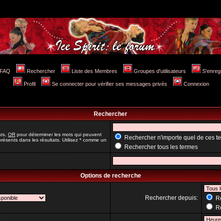
FAQ
Rechercher
Liste des Membres
Groupes d'utilisateurs
S'enreg
Profil
Se connecter pour vérifier ses messages privés
Connexion
Rechercher
ats,
OR
pour déterminer les mots qui peuvent
Rechercher n'importe quel de ces t
résents dans les résultats. Utilisez * comme un
Rechercher tous les termes
Options de recherche
Rechercher depuis:
Re
Re