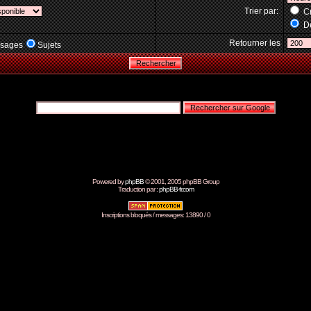
Trier par:
Cr
Dé
Retourner les
sages
Sujets
Powered by
phpBB
© 2001, 2005 phpBB Group
Traduction par :
phpBB-fr.com
Inscriptions bloqués / messages: 13890 / 0