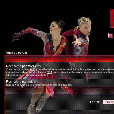
Index du Forum
Recherche par mots-clés:
Vous pouvez utiliser
AND
pour déterminer les mots qui doivent être présents dans les résult
être présents dans les résultats et
NOT
pour déterminer les mots qui ne devraient pas être p
joker pour des recherches partielles
Recherche par auteur:
Utilisez * comme un joker pour des recherches partielles
Forum: