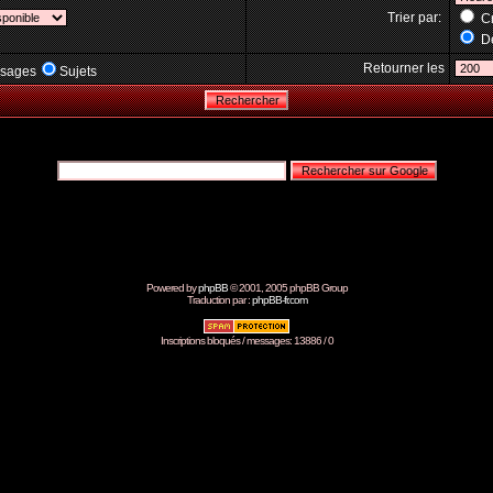
Trier par:
Cr
Dé
Retourner les
sages
Sujets
Powered by
phpBB
© 2001, 2005 phpBB Group
Traduction par :
phpBB-fr.com
Inscriptions bloqués / messages: 13886 / 0