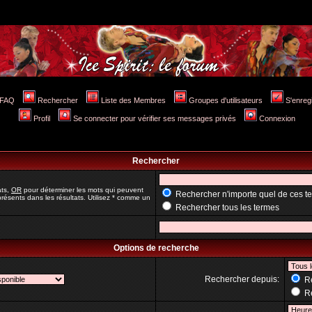
FAQ
Rechercher
Liste des Membres
Groupes d'utilisateurs
S'enreg
Profil
Se connecter pour vérifier ses messages privés
Connexion
Rechercher
ats,
OR
pour déterminer les mots qui peuvent
Rechercher n'importe quel de ces t
résents dans les résultats. Utilisez * comme un
Rechercher tous les termes
Options de recherche
Rechercher depuis:
Re
Re