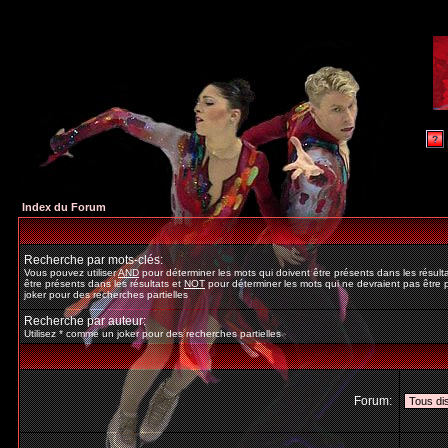
Index du Forum
Recherche par mots-clés:
Vous pouvez utiliser
AND
pour déterminer les mots qui doivent être présents dans les résult
être présents dans les résultats et
NOT
pour déterminer les mots qui ne devraient pas être p
joker pour des recherches partielles
Recherche par auteur:
Utilisez * comme un joker pour des recherches partielles
Forum: