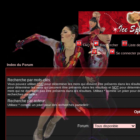
FAQ
Rechercher
Liste 
Profil
Se connecter po
Index du Forum
Recherche par mots-clés:
Vous pouvez utiliser
AND
pour déterminer les mots qui doivent être présents dans les résult
pour déterminer les mots qui peuvent être présents dans les résultats et
NOT
pour détermine
mots qui ne devraient pas être présents dans les résultats. Utilisez * comme un joker pour d
recherches partielles
Recherche par auteur:
Utilisez * comme un joker pour des recherches partielles
Opt
Forum: