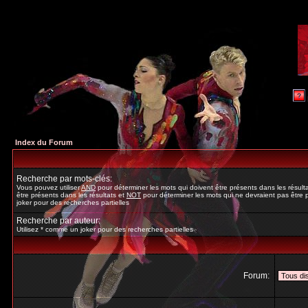
Index du Forum
Recherche par mots-clés:
Vous pouvez utiliser
AND
pour déterminer les mots qui doivent être présents dans les résult
être présents dans les résultats et
NOT
pour déterminer les mots qui ne devraient pas être p
joker pour des recherches partielles
Recherche par auteur:
Utilisez * comme un joker pour des recherches partielles
Forum: