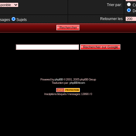
Trier par:
Cr
Dé
Retourner les
sages
Sujets
Powered by
phpBB
© 2001, 2005 phpBB Group
Traduction par :
phpBB-fr.com
Inscriptions bloqués / messages: 13890 / 0