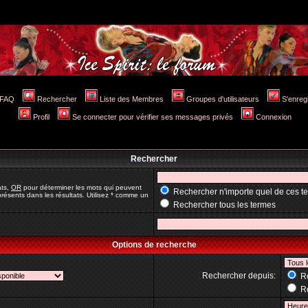
FAQ
Rechercher
Liste des Membres
Groupes d'utilisateurs
S'enreg
Profil
Se connecter pour vérifier ses messages privés
Connexion
Rechercher
ats,
OR
pour déterminer les mots qui peuvent
Rechercher n'importe quel de ces t
résents dans les résultats. Utilisez * comme un
Rechercher tous les termes
Options de recherche
Rechercher depuis:
Re
Re