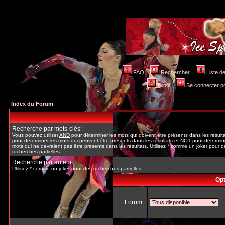
FAQ
Rechercher
Liste 
Profil
Se connecter po
Index du Forum
Recherche par mots-clés:
Vous pouvez utiliser
AND
pour déterminer les mots qui doivent être présents dans les résult
pour déterminer les mots qui peuvent être présents dans les résultats et
NOT
pour détermine
mots qui ne devraient pas être présents dans les résultats. Utilisez * comme un joker pour d
recherches partielles
Recherche par auteur:
Utilisez * comme un joker pour des recherches partielles
Opt
Forum: