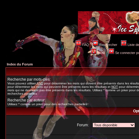
FAQ
Rechercher
Liste 
Profil
Se connecter po
Index du Forum
Recherche par mots-clés:
Vous pouvez utiliser
AND
pour déterminer les mots qui doivent être présents dans les résult
pour déterminer les mots qui peuvent être présents dans les résultats et
NOT
pour détermine
mots qui ne devraient pas être présents dans les résultats. Utilisez * comme un joker pour d
recherches partielles
Recherche par auteur:
Utilisez * comme un joker pour des recherches partielles
Opt
Forum: