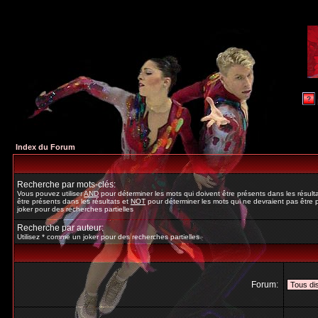
Index du Forum
Recherche par mots-clés:
Vous pouvez utiliser
AND
pour déterminer les mots qui doivent être présents dans les résult
être présents dans les résultats et
NOT
pour déterminer les mots qui ne devraient pas être p
joker pour des recherches partielles
Recherche par auteur:
Utilisez * comme un joker pour des recherches partielles
Forum: