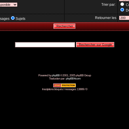
Trier par:
Cr
Dé
Retourner les
sages
Sujets
Powered by
phpBB
© 2001, 2005 phpBB Group
Traduction par :
phpBB-fr.com
Inscriptions bloqués / messages: 13889 / 0