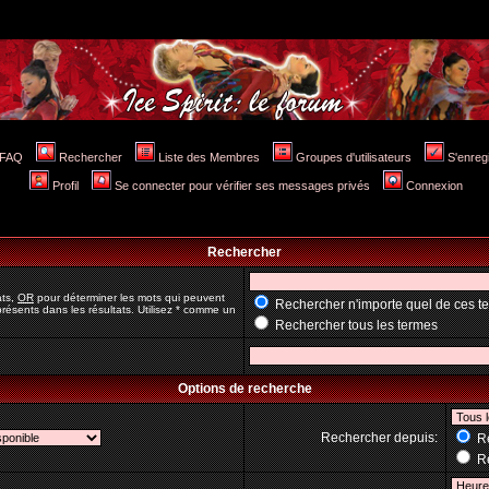
FAQ
Rechercher
Liste des Membres
Groupes d'utilisateurs
S'enreg
Profil
Se connecter pour vérifier ses messages privés
Connexion
Rechercher
ats,
OR
pour déterminer les mots qui peuvent
Rechercher n'importe quel de ces t
résents dans les résultats. Utilisez * comme un
Rechercher tous les termes
Options de recherche
Rechercher depuis:
Re
Re