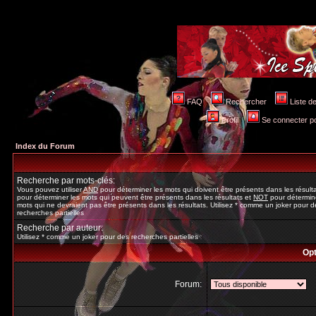
FAQ
Rechercher
Liste 
Profil
Se connecter po
Index du Forum
Recherche par mots-clés:
Vous pouvez utiliser
AND
pour déterminer les mots qui doivent être présents dans les résult
pour déterminer les mots qui peuvent être présents dans les résultats et
NOT
pour détermine
mots qui ne devraient pas être présents dans les résultats. Utilisez * comme un joker pour d
recherches partielles
Recherche par auteur:
Utilisez * comme un joker pour des recherches partielles
Opt
Forum: